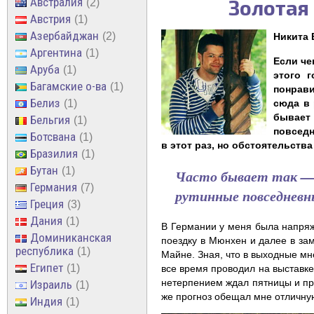
Австралия
Золотая
2
Австрия
1
Азербайджан
2
Никита
Аргентина
1
Если че
Аруба
1
этого 
Багамские о-ва
1
понрави
Белиз
1
сюда в 
бывает
Бельгия
1
повседн
Ботсвана
1
в этот раз, но обстоятельств
Бразилия
1
Бутан
1
Часто бывает так — 
Германия
7
рутинные повседневн
Греция
3
Дания
1
В Германии у меня была напряж
Доминиканская
поездку в Мюнхен и далее в за
республика
1
Майне. Зная, что в выходные мн
Египет
1
все время проводил на выставке
нетерпением ждал пятницы и про
Израиль
1
же прогноз обещал мне отличну
Индия
1