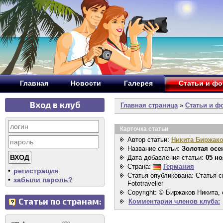
Главная
Новости
Галерея
Статьи и ф
Вход в клуб
Главная страница
»
Статьи и ф
Карточка статьи
Автор статьи:
Никита Биржак
Название статьи:
Золотая осе
Дата добавления статьи:
05 но
Страна:
Германия
•
регистрация
Статья опубликована: Статья 
•
забыли пароль?
Fototraveller
Copyright: © Биржаков Никита,
Статьи по странам:
Комментарии членов клуба: