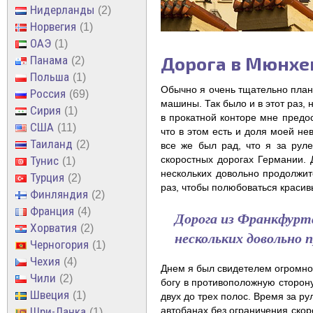
Нидерланды
2
Норвегия
1
ОАЭ
1
Дорога в Мюнхе
Панама
2
Польша
1
Обычно я очень тщательно план
Россия
69
машины. Так было и в этот раз,
Сирия
1
в прокатной конторе мне предо
США
11
что в этом есть и доля моей не
Таиланд
2
все же был рад, что я за рул
Тунис
скоростных дорогах Германии.
1
нескольких довольно продолжит
Турция
2
раз, чтобы полюбоваться красив
Финляндия
2
Франция
4
Дорога из Франкфурта
Хорватия
2
нескольких довольно
Черногория
1
Чехия
4
Днем я был свидетелем огромной
Чили
2
богу в противоположную сторон
Швеция
1
двух до трех полос. Время за р
Шри-Ланка
автобанах без ограничения скор
1