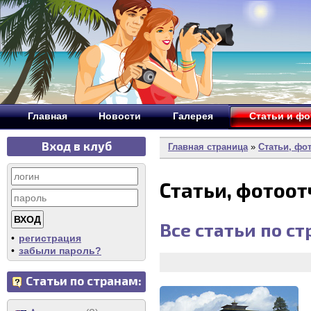
Главная
Новости
Галерея
Статьи и ф
Вход в клуб
Главная страница
»
Статьи, фо
Статьи, фотоо
Все статьи по с
•
регистрация
•
забыли пароль?
Статьи по странам: