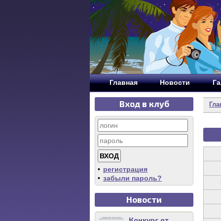
Главная
Новости
Га
Вход в клуб
Гла
•
регистрация
•
забыли пароль?
Новости
Конкурс от