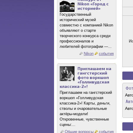
Nikon «Город с
историей»
Государственный
исторический музей
совместно с компанией Nikon
объявляют о старте
творческого конкурса среди
профессионалов и
И
любителей фотографии —...
Nikon
события
Приглашаем на
гангстерский
фото воркшоп
«Голливудская
классика-2»!
Фот
Приглашаем на гангстерский
Авт
воркшоп «Голливудская
Авт
классика-2»! Карты, деньги,
Авт
стволы и очаровательные
актёры-модели!
Откровенные, чувственные
сцены:...
Общие вопросы
события