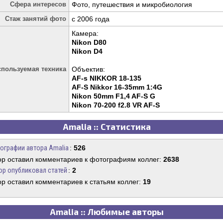
Сфера интересов
Фото, путешествия и микробиология
Стаж занятий фото
c 2006 года
Камера:
Nikon D80
Nikon D4
спользуемая техника
Объектив:
AF-s NIKKOR 18-135
AF-S Nikkor 16-35mm 1:4G
Nikon 50mm F1,4 AF-S G
Nikon 70-200 f2.8 VR AF-S
Amalia :: Статистика
ографии автора Amalia
:
526
ор оставил комментариев к фотографиям коллег:
2638
ор опубликовал статей
:
2
ор оставил комментариев к статьям коллег:
19
Amalia :: Любимые авторы