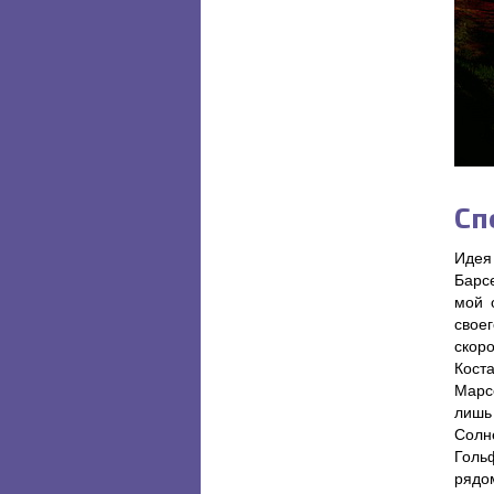
Сп
Идея
Барс
мой 
своег
скор
Кост
Марс
лишь
Солне
Голь
рядо