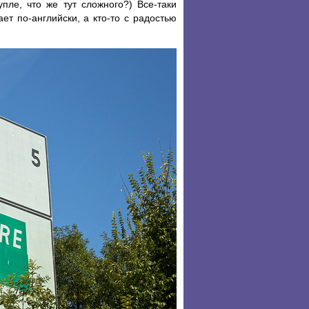
пле, что же тут сложного?) Все-таки
т по-английски, а кто-то с радостью