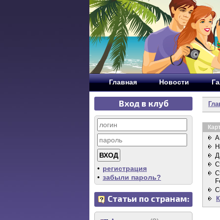
Главная
Новости
Га
Вход в клуб
Гла
Кар
А
Н
Д
С
•
регистрация
С
•
забыли пароль?
F
C
Статьи по странам:
К