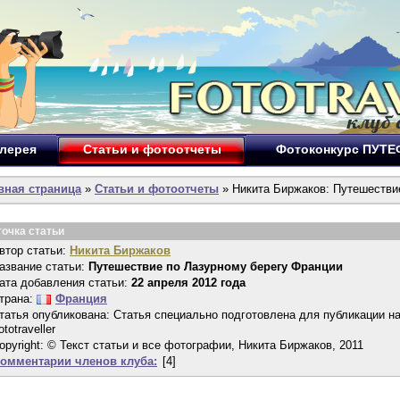
лерея
Статьи и фотоотчеты
Фотоконкурс ПУТ
вная страница
»
Статьи и фотоотчеты
» Никита Биржаков: Путешестви
точка статьи
втор статьи:
Никита Биржаков
азвание статьи:
Путешествие по Лазурному берегу Франции
ата добавления статьи:
22 апреля 2012 года
трана:
Франция
татья опубликована: Статья специально подготовлена для публикации н
ototraveller
opyright: © Текст статьи и все фотографии, Никита Биржаков, 2011
омментарии членов клуба:
[4]