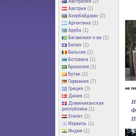
Австралия
2
Австрия
1
Азербайджан
2
Аргентина
1
Аруба
1
Багамские о-ва
1
Белиз
1
Бельгия
1
Ботсвана
1
Бразилия
1
Бутан
1
Германия
7
Греция
не п
3
Дания
1
Н
Доминиканская
республика
Ф
1
Египет
1
П
Израиль
1
Индия
1