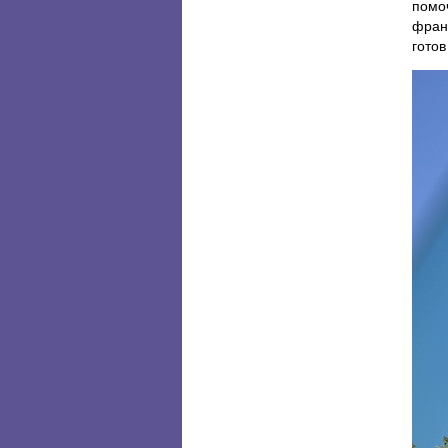
помо
фран
готов