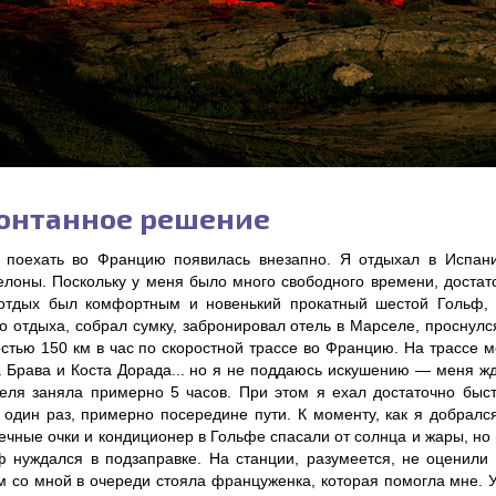
онтанное решение
 поехать во Францию появилась внезапно. Я отдыхал в Испани
елоны. Поскольку у меня было много свободного времени, достат
отдых был комфортным и новенький прокатный шестой Гольф, 
о отдыха, собрал сумку, забронировал отель в Марселе, проснулся
остью 150 км в час по скоростной трассе во Францию. На трассе 
а Брава и Коста Дорада... но я не поддаюсь искушению — меня жд
еля заняла примерно 5 часов. При этом я ехал достаточно быст
 один раз, примерно посередине пути. К моменту, как я добрался
чные очки и кондиционер в Гольфе спасали от солнца и жары, но п
ф нуждался в подзаправке. На станции, разумеется, не оценили 
м со мной в очереди стояла француженка, которая помогла мне. У