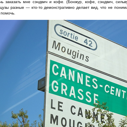
чь заказать мне сэндвич и кофе. (Бонжур, кофе, сэндвич, сильву
цузы разные — кто-то демонстративно делает вид, что не понимае
 помочь.