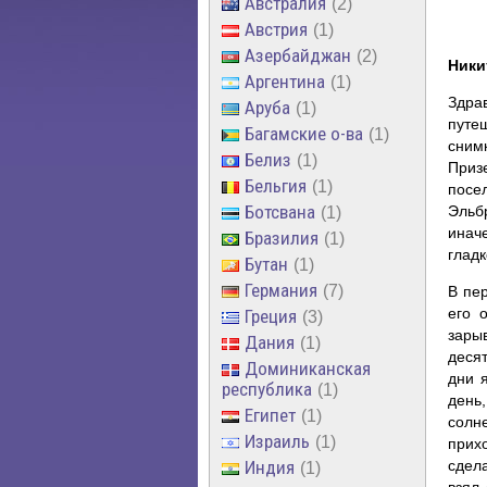
Австралия
2
Австрия
1
Азербайджан
2
Ники
Аргентина
1
Здра
Аруба
1
путе
Багамские о-ва
1
сним
Белиз
1
Приз
Бельгия
1
посе
Ботсвана
Эльб
1
инач
Бразилия
1
гладк
Бутан
1
Германия
7
В пе
его 
Греция
3
зары
Дания
1
десят
Доминиканская
дни 
республика
1
день
Египет
1
солн
Израиль
1
прихо
Индия
сдел
1