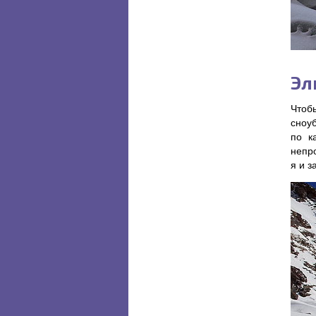
Эл
Чтоб
сноу
по к
непро
я и з