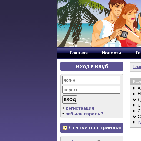
Главная
Новости
Га
Вход в клуб
Гла
Кар
А
Н
Д
С
•
регистрация
С
•
забыли пароль?
C
К
Статьи по странам: