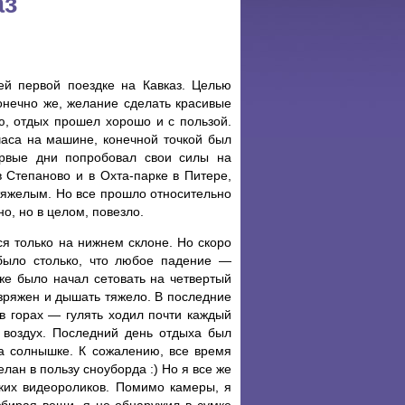
аз
й первой поездке на Кавказ. Целью
онечно же, желание сделать красивые
ю, отдых прошел хорошо и с пользой.
аса на машине, конечной точкой был
ервые дни попробовал свои силы на
в Степаново и в Охта-парке в Питере,
тяжелым. Но все прошло относительно
о, но в целом, повезло.
ся только на нижнем склоне. Но скоро
 было столько, что любое падение —
же было начал сетовать на четвертый
язряжен и дышать тяжело. В последние
в горах — гулять ходил почти каждый
 воздух. Последний день отдыха был
а солнышке. К сожалению, все время
ан в пользу сноуборда :) Но я все же
тких видеороликов. Помимо камеры, я