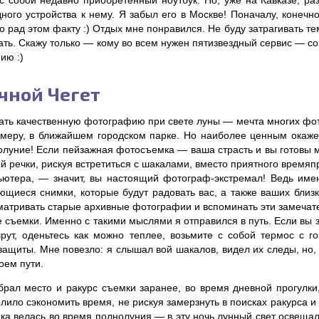
 с собой недавно приобретенный ноутбук. Но, уже на Кавказе, ра
ного устройства к нему. Я забыл его в Москве! Поначалу, конечн
о рад этом факту :) Отдых мне понравился. Не буду затрагивать те
ать. Скажу только — кому во всем нужен пятизвездный сервис — с
ию :)
чной Чегет
ать качественную фотографию при свете луны — мечта многих фот
имеру, в ближайшем городском парке. Но наиболее ценным окажет
олуние! Если пейзажная фотосъемка — ваша страсть и вы готовы м
й речки, рискуя встретиться с шакалами, вместо приятного время
ьютера, — значит, вы настоящий фотограф-экстремал! Ведь имен
ющиеся снимки, которые будут радовать вас, а также ваших близк
матривать старые архивные фотографии и вспоминать эти замечате
 съемки. Именно с такими мыслями я отправился в путь. Если вы з
рут, оденьтесь как можно теплее, возьмите с собой термос с г
ащиты. Мне повезло: я слышал вой шакалов, видел их следы, но, к
оем пути.
брал место и ракурс съемки заранее, во время дневной прогулки,
лило сэкономить время, не рискуя замерзнуть в поисках ракурса и
а велась во время полнолуния — в эту ночь лунный свет освещал г