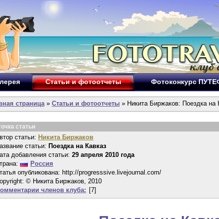
лерея
Статьи и фотоотчеты
Фотоконкурс ПУТ
вная страница
»
Статьи и фотоотчеты
» Никита Биржаков: Поездка на 
точка статьи
втор статьи:
Никита Биржаков
азвание статьи:
Поездка на Кавказ
ата добавления статьи:
29 апреля 2010 года
трана:
Россия
татья опубликована: http://progresssive.livejournal.com/
opyright: © Никита Биржаков, 2010
омментарии членов клуба:
[7]