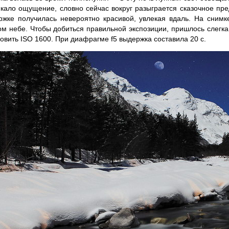
икало ощущение, словно сейчас вокруг разыграется сказочное пре
ржке получилась невероятно красивой, увлекая вдаль. На снимк
ом небе. Чтобы добиться правильной экспозиции, пришлось слегка
овить ISO 1600. При диафрагме f5 выдержка составила 20 с.