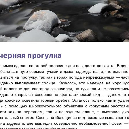
черняя прогулка
снимок сделан во второй половине дня незадолго до заката. В ден
 было затянуто серыми тучами и даже надежды на то, что выгляне
виться на прогулку, так как в горах погода непредсказуема — част
иданно выглядывает солнце. Казалось, что надежда на хорошу
й половине дня снегопад закончился, но тучи так и не развеялись
иданно открылся совершенно фантастический вид — далеко в г
ца красиво осветили горный хребет. Осталось только найти удач
сь с помощью широкоугольного объектива с фокусным расстоян
ости как на переднем, так и на заднем плане, я выставил диа
чательный снимок. Сосны, сгибающиеся под тяжестью выпавшего сн
 на заднем плане выглядят совершенно необыкновенно! Совет — 