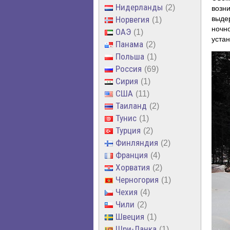
Нидерланды
2
возн
Норвегия
выде
1
ночн
ОАЭ
1
устан
Панама
2
Польша
1
Россия
69
Сирия
1
США
11
Таиланд
2
Тунис
1
Турция
2
Финляндия
2
Франция
4
Хорватия
2
Черногория
1
Чехия
4
Чили
2
Швеция
1
Шри-Ланка
1