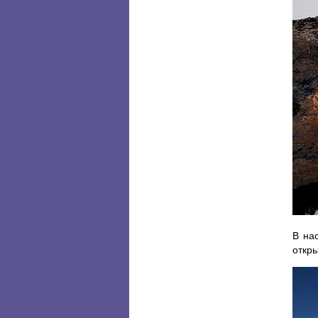
В на
откры