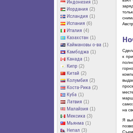
взял
Индонезия
1
заряд
Иордания
2
тольк
Исландия
1
сним
Испания
6
Австр
Италия
4
Казахстан
Но
1
Каймановы о-ва
1
Сдел
Камбоджа
1
к пр
Канада
1
полн
Кипр
2
горно
Китай
2
комп
Колумбия
выда
2
прос
Коста-Рика
2
месте
Куба
1
марш
Латвия
1
самоз
Малайзия
1
на св
Мексика
3
Я вы
Мьянма
1
позво
Непал
3
Съемк