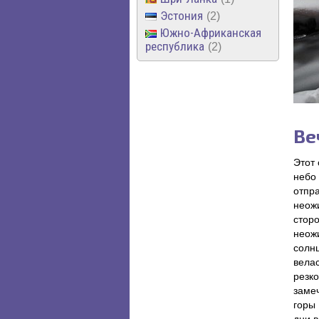
Эстония
2
Южно-Африканская
республика
2
Ве
Этот 
небо
отпра
неож
сторо
неож
солн
вела
резк
заме
горы