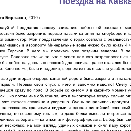
Поездка на Кавк
та Биржаков
, 2010 г.
встуйте! Предлагаю вашему вниманию небольшой рассказ о мое
шествия было закрепить первые навыки катания на сноуборде и к
ки зимних гор. Мои представления о горах совпали с реальность
емлившись в аэропорту Минеральные воды нужно было ехать 4 ч
лок Терскол. В него мы приехали уже поздним вечером. В п
русе. Радовало только то, что я успел немного потренироваться 
е бы дебют на довольно сложной для новичка трассе оказался бы 
о. Конечно же, были и падения, в одном из них я сильно ушиб колен
рвые дни вторая очередь канатной дороги была закрыта и я катал
открыли. Первый свой спуск с него я запомню надолго! Снегу
ваешся сразу по пояс. В борьбе со снегом я в какой-то момент у
ок... но потом мне объяснили, что в высокогорье воздух сильно р
я уже катался спокойно и уверенно. Очень понравились прогулки 
, наслаждаясь красивыми видами и вдыхая чистейший сосновый
ечным, по-весеннему теплым, и даже белки вылезли погреться н
дилось выбирать — кататься или фотографировать. Выбор был сдел
ал несколько, на мой взгляд, удачных снимков и снял пару коро