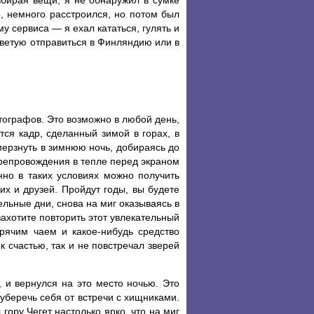
збирая вещи, я не обнаружил в сумке
о, немного расстроился, но потом был
му сервиса — я ехал кататься, гулять и
оветую отправиться в Финляндию или в
ографов. Это возможно в любой день,
ся кадр, сделанный зимой в горах, в
ерзнуть в зимнюю ночь, добираясь до
препровождения в тепле перед экраном
но в таких условиях можно получить
их и друзей. Пройдут годы, вы будете
льные дни, снова на миг оказываясь в
ахотите повторить этот увлекательный
орячим чаем и какое-нибудь средство
 счастью, так и не повстречал зверей
 и вернулся на это место ночью. Это
 уберечь себя от встречи с хищниками.
ору Чегет настолько ярко, что на миг