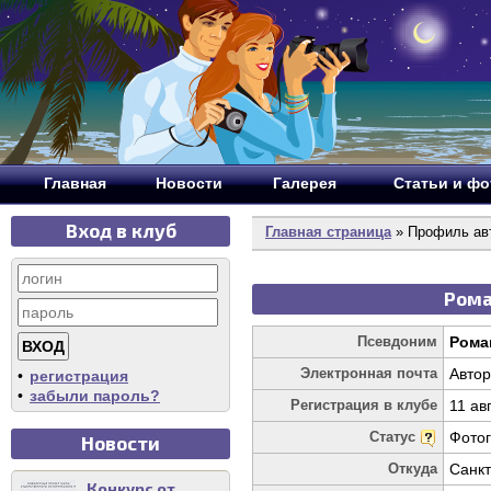
Главная
Новости
Галерея
Статьи и ф
Вход в клуб
Главная страница
» Профиль ав
Рома
Псевдоним
Рома
Электронная почта
Автор
•
регистрация
•
забыли пароль?
Регистрация в клубе
11 ав
Статус
Фото
Новости
Откуда
Санкт
Конкурс от