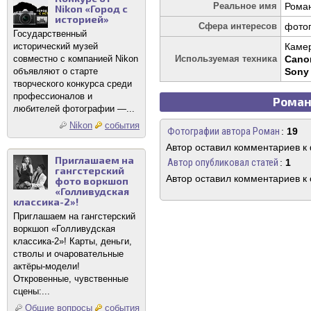
Реальное имя
Рома
Nikon «Город с
историей»
Сфера интересов
фото
Государственный
исторический музей
Каме
совместно с компанией Nikon
Используемая техника
Cano
объявляют о старте
Sony
творческого конкурса среди
профессионалов и
Роман 
любителей фотографии —...
Nikon
события
Фотографии автора Роман
:
19
Автор оставил комментариев к
Приглашаем на
Автор опубликовал статей
:
1
гангстерский
Автор оставил комментариев к 
фото воркшоп
«Голливудская
классика-2»!
Приглашаем на гангстерский
воркшоп «Голливудская
классика-2»! Карты, деньги,
стволы и очаровательные
актёры-модели!
Откровенные, чувственные
сцены:...
Общие вопросы
события