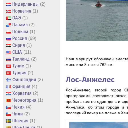
Нидерланды
2
Норвегия
1
ОАЭ
1
Панама
2
Польша
1
Россия
69
Сирия
1
США
11
Таиланд
Наш маршрут обозначен вместе
2
миль или 8 тысяч 762 км.
Тунис
1
Турция
2
Лос-Анжелес
Финляндия
2
Франция
4
Лос-Анжелес, второй город 
Хорватия
2
пригородами составляет около 
Черногория
1
пробыть там не один день и сд
Чехия
4
Анжелиса, об этом городе и 
последний вечер на пляже в Хан
Чили
2
Швеция
1
Шри-Ланка
1