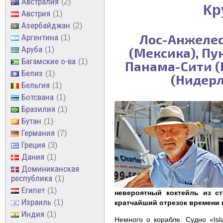
Австралия
2
Кр
Австрия
1
Азербайджан
2
Лос-Анжелес
Аргентина
1
Аруба
(Мексика), Пу
1
Багамские о-ва
1
Панама-Сити (
Белиз
1
(Нидерл
Бельгия
1
Ботсвана
1
Бразилия
1
Бутан
1
Германия
7
Греция
3
Дания
1
Доминиканская
республика
1
Египет
1
невероятный коктейль из с
Израиль
1
кратчайший отрезок времени 
Индия
1
Немного о корабле. Судно «Isl