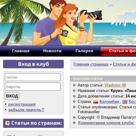
Главная
Новости
Галерея
Статьи и ф
Вход в клуб
Главная страница
»
Статьи и ф
Карточка статьи
Автор статьи:
Vladimir 48
Название статьи:
Круиз: «Пан
Дата добавления статьи:
14 ию
Страна:
Колумбия
,
Кос
•
регистрация
Статья опубликована: Статья 
•
забыли пароль?
Fototraveller
Copyright: © Владимир Палагут
Статьи по странам:
Комментарии членов клуба: