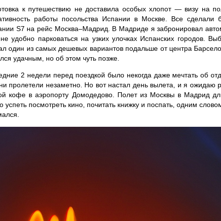
отовка к путешествию не доставила особых хлопот — визу на по
ативность работы посольства Испании в Москве. Все сделали 
ании S7 на рейс Москва–Мадрид. В Мадриде я забронировал авто
не удобно парковаться на узких улочках Испанских городов. Вы
ал один из самых дешевых вариантов подальше от центра Барсело
лся удачным, но об этом чуть позже.
едние 2 недели перед поездкой было некогда даже мечтать об от
ни пролетели незаметно. Но вот настал день вылета, и я ожидаю 
ой кофе в аэропорту Домодедово. Полет из Москвы в Мадрид дли
 успеть посмотреть кино, почитать книжку и поспать, одним слово
мался.