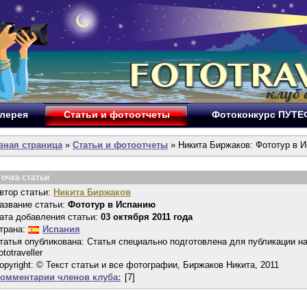
лерея
Статьи и фотоотчеты
Фотоконкурс ПУТ
вная страница
»
Статьи и фотоотчеты
» Никита Биржаков: Фототур в 
точка статьи
втор статьи:
Никита Биржаков
азвание статьи:
Фототур в Испанию
ата добавления статьи:
03 октября 2011 года
трана:
Испания
татья опубликована: Статья специально подготовлена для публикации н
ototraveller
opyright: © Текст статьи и все фотографии, Биржаков Никита, 2011
омментарии членов клуба:
[7]