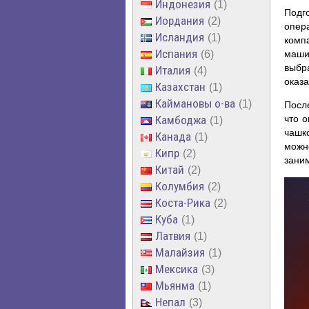
Индонезия
1
Подг
Иордания
2
опер
Исландия
1
комп
Испания
6
маши
выбр
Италия
4
оказа
Казахстан
1
Каймановы о-ва
1
Посл
Камбоджа
что о
1
чашк
Канада
1
можно
Кипр
2
зани
Китай
2
Колумбия
2
Коста-Рика
2
Куба
1
Латвия
1
Малайзия
1
Мексика
3
Мьянма
1
Непал
3