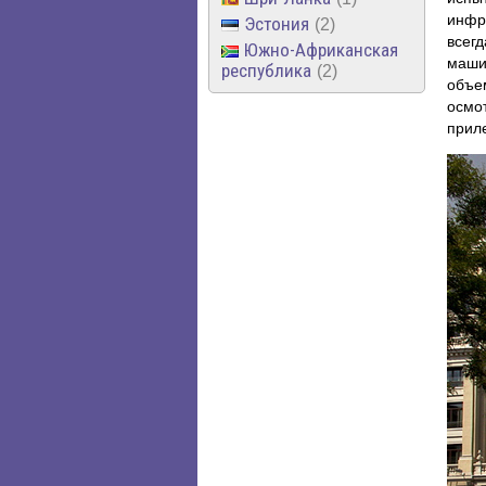
инфр
Эстония
2
всег
Южно-Африканская
маши
республика
2
объе
осмо
приле