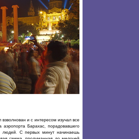
ыл взволнован и с интересом изучал все
а аэропорта Барахас, порадовавшего
я людей. С первых минут начинаешь
овая гамма, продуманная до мелочей