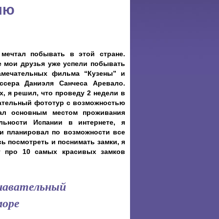
ию
мечтал побывать в этой стране.
е мои друзья уже успели побывать
амечательных фильма “Кузены” и
ссера Даниэля Санчеса Аревало.
, я решил, что проведу 2 недели в
вательный фототур с возможностью
ал основным местом проживания
льности Испании в интернете, я
и планировал по возможности все
ь посмотреть и поснимать замки, я
т про 10 самых красивых замков
навательный
море