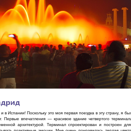
дрид
 и в Испании! Поскольку это моя первая поездка в эту страну, я б
уг. Первые впечатления — красивое здание четвертого терминал
еменной архитектурой. Терминал спроектирован и построен дл
тывать позитивные эмоции. Мне очень понравилась теплая цвет