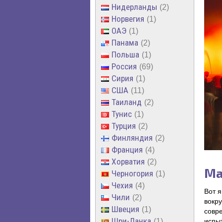
Нидерланды
2
Норвегия
1
ОАЭ
1
Панама
2
Польша
1
Россия
69
Сирия
1
США
11
Таиланд
2
Тунис
1
Турция
2
Финляндия
2
Франция
4
Хорватия
2
Ма
Черногория
1
Чехия
4
Вот я
Чили
2
вокр
Швеция
1
совр
Шри-Ланка
1
испы