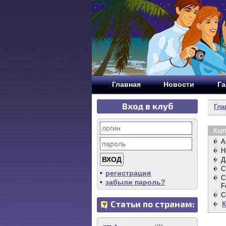
Главная
Новости
Га
Вход в клуб
Гла
Кар
А
Н
Д
С
•
регистрация
С
•
забыли пароль?
F
C
Статьи по странам:
К