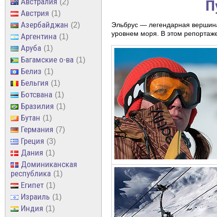
Австралия
П
2
Австрия
1
Азербайджан
2
Эльбрус — легендарная вершина 
уровнем моря. В этом репортаже
Аргентина
1
Аруба
1
Багамские о-ва
1
Белиз
1
Бельгия
1
Ботсвана
1
Бразилия
1
Бутан
1
Германия
7
Греция
3
Дания
1
Доминиканская
республика
1
Египет
1
Израиль
1
Индия
1