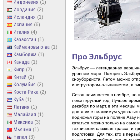
Индонезия
1
Иордания
2
Исландия
1
Испания
6
Италия
4
Казахстан
1
Каймановы о-ва
1
Камбоджа
Про Эльбрус
1
Канада
1
Эльбрус — легендарная вершина 
Кипр
2
уровнем моря. Покорить Эльбрус
Китай
2
сноубордиста. Летом можно отпр
Колумбия
2
инструктором-альпинистом, а зи
Коста-Рика
2
Сезон начинается в ноябре, но 
Куба
1
лежит круглый год. Лучшее врем
декабря по март, в эти месяцы м
Латвия
1
доставляет максимум удовольств
Малайзия
1
подножья горы на поляне Азау н
Мексика
3
кататься можно только на самом
технически сложная трасса, и тр
Мьянма
1
подготовки. Для тех, кто в первы
Непал
3
лыжи или сноуборд, это не лучш