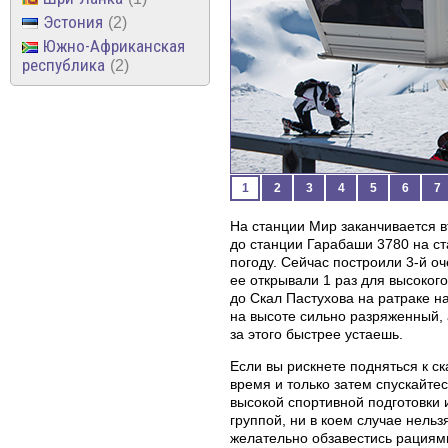
Эстония
2
Южно-Африканская
республика
2
1
2
3
4
5
6
7
На станции Мир заканчивается 
до станции Гарабаши 3780 на ст
погоду. Сейчас построили 3-й оч
ее открывали 1 раз для высоког
до Скал Пастухова на ратраке н
на высоте сильно разряженный,
за этого быстрее устаешь.
Если вы рискнете подняться к ск
время и только затем спускайтес
высокой спортивной подготовки 
группой, ни в коем случае нельз
желательно обзавестись рациям