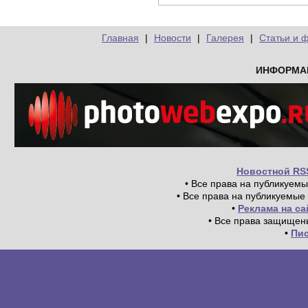
Главная
|
Новости
|
Галерея
|
Статьи и 
ИНФОРМА
Новостной RS
• Все права на публикуем
• Все права на публикуемые
•
Реклама на с
• Все права защищен
•
Пи