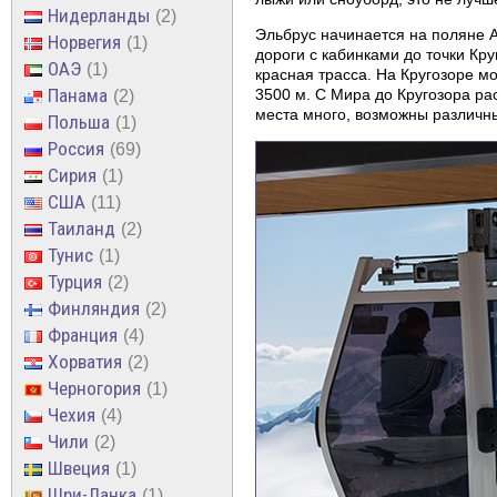
Нидерланды
2
Эльбрус начинается на поляне А
Норвегия
1
дороги с кабинками до точки Кру
ОАЭ
1
красная трасса. На Кругозоре м
Панама
3500 м. С Мира до Кругозора ра
2
места много, возможны различны
Польша
1
Россия
69
Сирия
1
США
11
Таиланд
2
Тунис
1
Турция
2
Финляндия
2
Франция
4
Хорватия
2
Черногория
1
Чехия
4
Чили
2
Швеция
1
Шри-Ланка
1