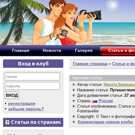
Главная
Новости
Галерея
Статьи и ф
Вход в клуб
Главная страница
»
Статьи и ф
Карточка статьи
Автор статьи:
Никита Биржак
Название статьи:
Путешествие
Дата добавления статьи:
27 ап
Страна:
Россия
•
регистрация
Статья опубликована: Статья 
•
забыли пароль?
Fototraveller
Copyright: © Текст и фотограф
Статьи по странам:
Комментарии членов клуба: