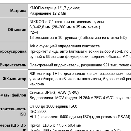
КМОП-матрица 1/1,7 дюйма;
Матрица
Разрешение 12,2 Мп
NIKKOR с 7,1-кратным оптическим зумом
6,0–42,8 мм (28–200 мм в 35 мм эквив.)
Объектив
f/2–4
13 элементов в 10 группах (2 объектива из стекла ED)
АФ с функцией определения контраста
офокусировка
Приоритет лица, авто (автоматический выбор 9 зон), по
ручной с 99 зонами фокусировки, ведение объекта, АФ 
Видоискатель
Электронный видоискатель, разрешение 921 тыс. точек 
ЖК-монитор TFT с диагональю 7,5 см, разрешением при
ЖК-монитор
углом обзора, антибликовым покрытием, 6-уровневой р
наклона
Снимки: JPEG, RAW (NRW)
маты файлов
Видеоролики: MOV (видео: H.264/MPEG-4 AVC, звук: ст
От 80 до 1600 единиц ISO;
ствительность
ISO 3200;
ISO
Hi 1 (эквивалент 6400 единиц ISO) (для режимов PSAM)
меры (Ш х В х
Прибл. 118,5 x 77,5 x 50,4 мм
Д)
Прибл. 399 г (включая батарею и карту памяти SD)