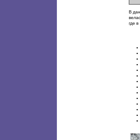
В дан
велас
где в