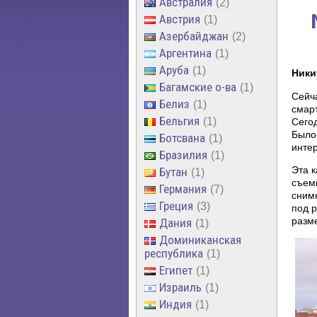
Австралия
2
Австрия
1
Азербайджан
2
Аргентина
1
Аруба
1
Ники
Багамские о-ва
1
Сейч
Белиз
1
смар
Бельгия
1
Сего
Было 
Ботсвана
1
интер
Бразилия
1
Эта 
Бутан
1
съемк
Германия
7
снимк
Греция
3
под р
разм
Дания
1
Доминиканская
республика
1
Египет
1
Израиль
1
Индия
1