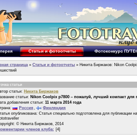
лерея
Статьи и фотоотчеты
Фотоконкурс ПУТ
вная страница
»
Статьи и фотоотчеты
» Никита Биржаков: Nikon Coolp
ешествий
точка статьи
втор статьи:
Никита Биржаков
азвание статьи:
Nikon Coolpix p7800 – пожалуй, лучший компакт для
ата добавления статьи:
11 марта 2014 года
трана:
Россия
,
Финляндия
татья опубликована: Статья специально подготовлена для публикации н
ototraveller
opyright: © Никита Биржаков, 2014
омментарии членов клуба:
[4]