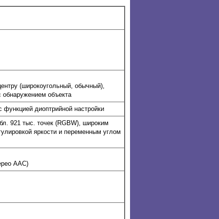
 центру (широкоугольный, обычный),
с обнаружением объекта
с функцией диоптрийной настройки
бл. 921 тыс. точек (RGBW), широким
егулировкой яркости и переменным углом
ерео AAC)