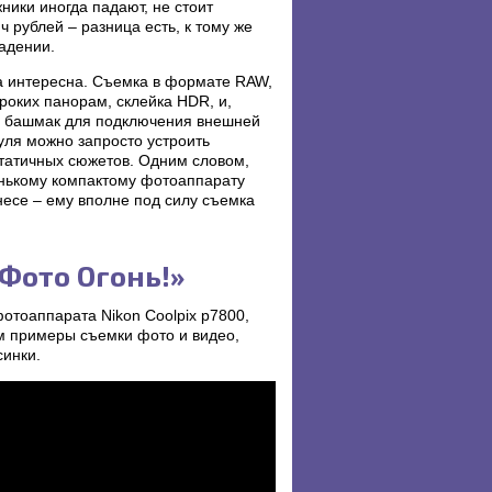
ики иногда падают, не стоит
ч рублей – разница есть, к тому же
адении.
а интересна. Съемка в формате RAW,
роких панорам, склейка HDR, и,
ий башмак для подключения внешней
уля можно запросто устроить
татичных сюжетов. Одним словом,
енькому компактому фотоаппарату
несе – ему вполне под силу съемка
Фото Огонь!»
тоаппарата Nikon Coolpix p7800,
ем примеры съемки фото и видео,
синки.