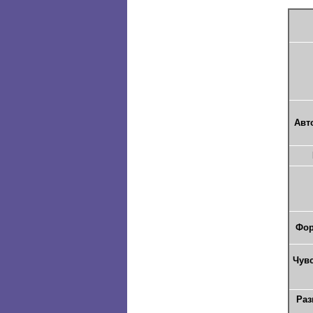
Авт
Фор
Чув
Раз