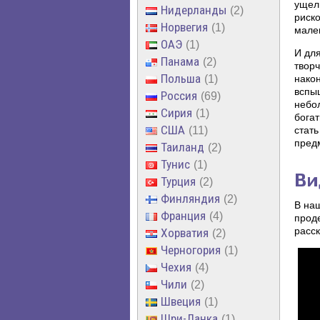
ущел
Нидерланды
2
риско
Норвегия
1
мале
ОАЭ
1
И дл
Панама
2
твор
Польша
1
нако
вспыш
Россия
69
небо
Сирия
1
бога
США
11
стать
пред
Таиланд
2
Тунис
1
Ви
Турция
2
Финляндия
2
В на
Франция
4
прод
расс
Хорватия
2
Черногория
1
Чехия
4
Чили
2
Швеция
1
Шри-Ланка
1