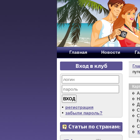
Главная
Новости
Га
Вход в клуб
Гла
пут
Кар
А
Н
Д
•
регистрация
С
•
забыли пароль?
С
F
Статьи по странам:
C
К