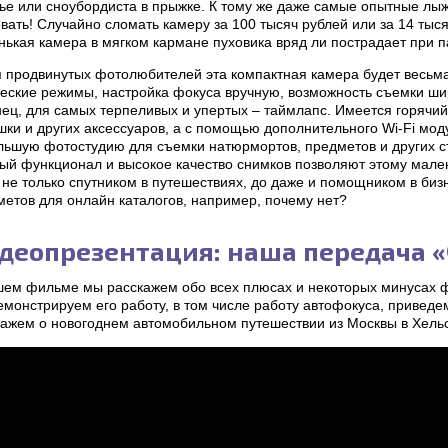
ье или сноубордиста в прыжке. К тому же даже самые опытные лыжн
вать! Случайно сломать камеру за 100 тысяч рублей или за 14 тыся
нькая камера в мягком кармане пуховика вряд ли пострадает при п
я продвинутых фотолюбителей эта компактная камера будет весьм
ческие режимы, настройка фокуса вручную, возможность съемки ши
нец, для самых терпеливых и упертых – таймлапс. Имеется горяч
ки и других аксессуаров, а с помощью дополнительного Wi-Fi мод
льшую фотостудию для съемки натюрмортов, предметов и других с
тый функционал и высокое качество снимков позволяют этому мал
 не только спутником в путешествиях, до даже и помощником в биз
метов для онлайн каталогов, например, почему нет?
деопрезентация: наша передача «
шем фильме мы расскажем обо всех плюсах и некоторых минусах фо
емонстрируем его работу, в том числе работу автофокуса, привед
кажем о новогоднем автомобильном путешествии из Москвы в Хель