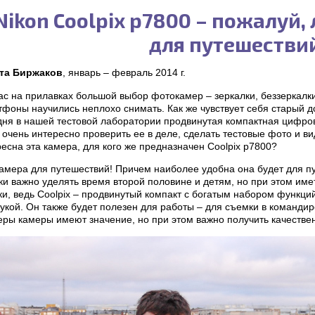
Nikon Coolpix p7800 – пожалуй
для путешестви
та Биржаков
, январь – февраль 2014 г.
ас на прилавках большой выбор фотокамер – зеркалки, беззеркалк
тфоны научились неплохо снимать. Как же чувствует себя старый д
дня в нашей тестовой лаборатории продвинутая компактная цифров
очень интересно проверить ее в деле, сделать тестовые фото и вид
есна эта камера, для кого же предназначен Coolpix p7800?
камера для путешествий! Причем наиболее удобна она будет для п
и важно уделять время второй половине и детям, но при этом име
и, ведь Coolpix – продвинутый компакт с богатым набором функций,
укой. Он также будет полезен для работы – для съемки в командир
еры камеры имеют значение, но при этом важно получить качестве