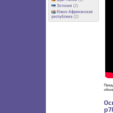
Эстония
2
Южно-Африканская
республика
2
Предл
обно
Ос
p7