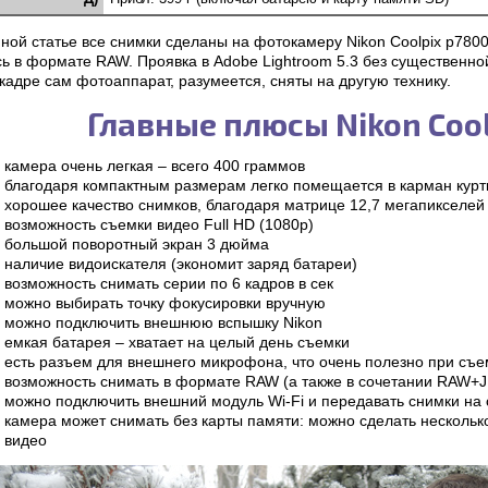
ной статье все снимки сделаны на фотокамеру Nikon Coolpix p780
ь в формате RAW. Проявка в Adobe Lightroom 5.3 без существенно
 кадре сам фотоаппарат, разумеется, сняты на другую технику.
Главные плюсы Nikon Coo
камера очень легкая – всего 400 граммов
благодаря компактным размерам легко помещается в карман курт
хорошее качество снимков, благодаря матрице 12,7 мегапикселей
возможность съемки видео Full HD (1080p)
большой поворотный экран 3 дюйма
наличие видоискателя (экономит заряд батареи)
возможность снимать серии по 6 кадров в сек
можно выбирать точку фокусировки вручную
можно подключить внешнюю вспышку Nikon
емкая батарея – хватает на целый день съемки
есть разъем для внешнего микрофона, что очень полезно при съе
возможность снимать в формате RAW (а также в сочетании RAW+
можно подключить внешний модуль Wi-Fi и передавать снимки на
камера может снимать без карты памяти: можно сделать несколько
видео