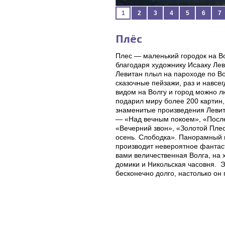
1
2
3
4
5
6
7
Плёс
Плес — маленький городок на В
благодаря художнику Исааку Лев
Левитан плыл на пароходе по Во
сказочные пейзажи, раз и навсег
видом на Волгу и город можно л
подарил миру более 200 картин,
знаменитые произведения Левит
— «Над вечным покоем», «После
«Вечерний звон», «Золотой Пле
осень. Слободка». Панорамный 
производит невероятное фантас
вами величественная Волга, на
домики и Никольская часовня. 
бесконечно долго, настолько он 