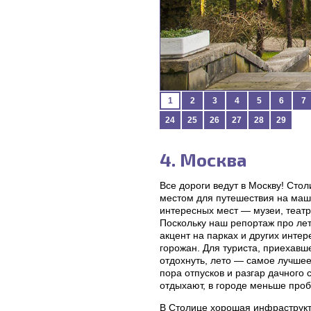
1
2
3
4
5
6
7
24
25
26
27
28
29
4. Москва
Все дороги ведут в Москву! Сто
местом для путешествия на маш
интересных мест — музеи, теат
Поскольку наш репортаж про ле
акцент на парках и других инте
горожан. Для туриста, приехавше
отдохнуть, лето — самое лучше
пора отпусков и разгар дачного
отдыхают, в городе меньше проб
В Столице хорошая инфраструкт