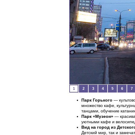
1
2
3
4
5
6
7
Парк Горького
— культово
множество кафе, культурн
танцами, обучение катанию
Парк «Музеон»
— красива
уютными кафе и велосипе
Вид на город из Детског
Детский мир, так и замеча