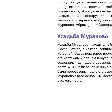
городской суеты, увидеть истор
передвижения на своем автомоб
поездку в усадьбу в увлекатель
находятся на реконструкции, нек
машине и совершить экскурсию и
Мураново, Абрамцево и Середни
Усадьба Мураново
Усадьба Мураново находится в 
шоссе. Это одна из красивейших
историей. Здесь некоторое врем
его чертежам и планам в Муран
сохранился до нашего времени.
поэта Ф.И. Тютчева, семейные р
были перевезены после его смер
Мураново стало основным место
русского поэта.