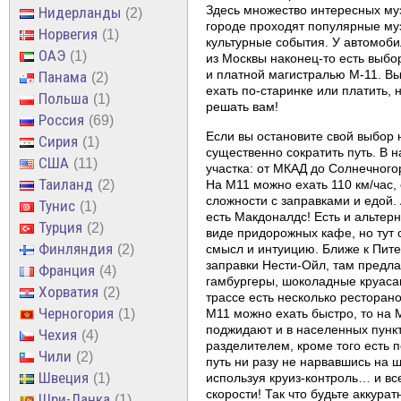
Здесь множество интересных муз
Нидерланды
2
городе проходят популярные му
Норвегия
1
культурные события. У автомоби
ОАЭ
1
из Москвы наконец-то есть выбо
и платной магистралью М-11. Вы
Панама
2
ехать по-старинке или платить, 
Польша
1
решать вам!
Россия
69
Если вы остановите свой выбор н
Сирия
1
существенно сократить путь. В
США
11
участка: от МКАД до Солнечного
Таиланд
На М11 можно ехать 110 км/час, 
2
сложности с заправками и едой.
Тунис
1
есть Макдоналдс! Есть и альтер
Турция
2
виде придорожных кафе, но тут 
Финляндия
смысл и интуицию. Ближе к Пите
2
заправки Нести-Ойл, там предла
Франция
4
гамбургеры, шоколадные круаса
Хорватия
2
трассе есть несколько ресторано
Черногория
М11 можно ехать быстро, то на 
1
поджидают и в населенных пункт
Чехия
4
разделителем, кроме того есть 
Чили
2
путь ни разу не нарвавшись на 
Швеция
используя круиз-контроль… и вс
1
скорости! Так что будьте аккура
Шри-Ланка
1