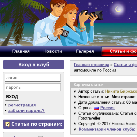
Главная
Новости
Галерея
Статьи и ф
Вход в клуб
Главная страница
»
Статьи и ф
автомобиле по России
Карточка статьи
Автор статьи:
Никита Биржак
Название статьи:
Моя страна:
Дата добавления статьи:
03 ма
•
регистрация
Страна:
Россия
•
забыли пароль?
Статья опубликована: Статья 
Fototraveller
Статьи по странам:
Copyright: © 2017 Никита Бирж
Комментарии членов клуба: