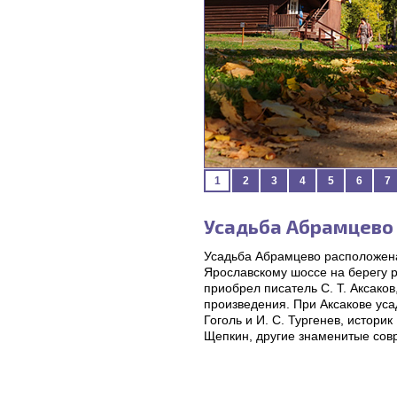
1
2
3
4
5
6
7
Усадьба Абрамцево
Усадьба Абрамцево расположена
Ярославскому шоссе на берегу р
приобрел писатель С. Т. Аксако
произведения. При Аксакове уса
Гоголь и И. С. Тургенев, историк
Щепкин, другие знаменитые сов