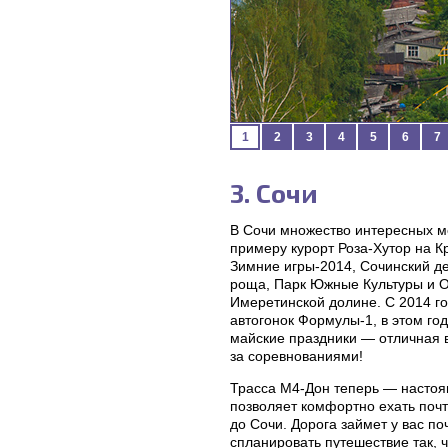
1
2
3
4
5
6
7
3. Сочи
В Сочи множество интересных мес
примеру курорт Роза-Хутор на К
Зимние игры-2014, Сочинский д
роща, Парк Южные Культуры и О
Имеретинской долине. С 2014 го
автогонок Формулы-1, в этом год
майские праздники — отличная 
за соревнованиями!
Трасса М4-Дон теперь — настоя
позволяет комфортно ехать поч
до Сочи. Дорога займет у вас поч
спланировать путешествие так, 