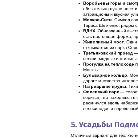
Воробьевы горы и смот
обязательно нужно посети
аттракционы и вкусная ули
Москва-Сити
. Символ со
Тараса Шевченко, рядом с
ВДНХ
. Обновленный выста
есть настоящая ферма, пр
Живописный мост
. Один
открывается из парка Сер
Третьяковский проезд
— 
селфи, модные и стильные
Прогулка на теплоходе 
Москвы.
Бульварное кольцо
. Мо
дороге множество интерес
Патриаршие пруды
. Тих
Филевский парк
— совре
верится, что находишся в 
раскинулся вдоль набереж
велосипедов и веревочный
5. Усадьбы Подм
Отличный вариант для тех, кто 