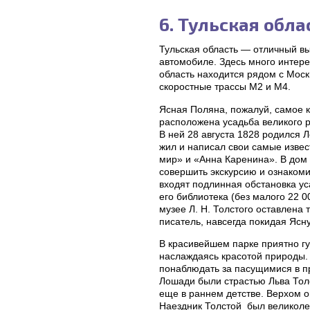
6. Тульская обла
Тульская область — отличный в
автомобиле. Здесь много интер
область находится рядом с Моск
скоростные трассы М2 и М4.
Ясная Поляна, пожалуй, самое к
расположена усадьба великого р
В ней 28 августа 1828 родился Л
жил и написал свои самые изве
мир» и «Анна Каренина». В дом 
совершить экскурсию и ознакоми
входят подлинная обстановка у
его библиотека (без малого 22 0
музее Л. Н. Толстого оставлена 
писатель, навсегда покидая Ясн
В красивейшем парке приятно гу
наслаждаясь красотой природы. 
понаблюдать за пасущимися в п
Лошади были страстью Льва Толс
еще в раннем детстве. Верхом о
Наездник Толстой был великоле