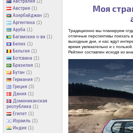
Австралия
2
Моя стра
Австрия
1
Азербайджан
2
Аргентина
1
Аруба
1
Традиционно мы планируем отдых
Багамские о-ва
отличные перспективы поехать в
1
выходные дни, и нас ждут интер
Белиз
1
время увлекательно и с пользой
Бельгия
1
Рейтинг составлен исходя из ан
Ботсвана
1
Бразилия
1
Бутан
1
Германия
7
Греция
3
Дания
1
Доминиканская
республика
1
Египет
1
Израиль
1
Индия
1