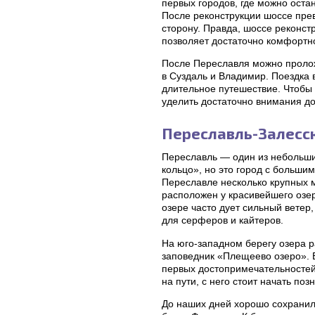
первых городов, где можно оста
После реконструкции шоссе прев
сторону. Правда, шоссе реконст
позволяет достаточно комфортно
После Переславля можно пролож
в Суздаль и Владимир. Поездка 
длительное путешествие. Чтобы 
уделить достаточно внимания д
Переславль-Залесс
Переславль — один из небольши
кольцо», но это город с больши
Переславле несколько крупных 
расположен у красивейшего оз
озере часто дует сильный ветер
для серферов и кайтеров.
На юго-западном берегу озера 
заповедник «Плещеево озеро». Б
первых достопримечательностей
на пути, с него стоит начать по
До наших дней хорошо сохранилс