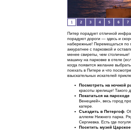
1
2
3
4
5
6
7
Питер порадует отличной инфрас
порадуют дороги — здесь и скор
набережные! Перемещаться по г
аккуратнее с парковкой и остав
менее свирепы, чем столичные! 
машину на парковке в отеле (есл
когда появится желание выбрать
поехать в Питере и что посмотр
взыскательных искателей прикл
Посмотреть на ночной р
красоты зрелище! Такого 
Покататься на пароходе 
Венецией», весь город пр
катере.
Съездить в Петергоф
. О
аллеям Нижнего парка. Р
Сергиевка. Есть где погуля
Посетить музей Царское