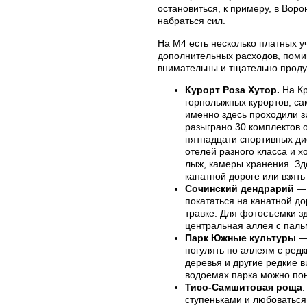
остановиться, к примеру, в Вор
набраться сил.
На М4 есть несколько платных уч
дополнительных расходов, поми
внимательны и тщательно проду
Курорт Роза Хутор.
На Кр
горнолыжных курортов, са
именно здесь проходили з
разыграно 30 комплектов 
пятнадцати спортивных ди
отелей разного класса и 
лыж, камеры хранения. Зд
канатной дороге или взят
Сочинский дендрарий
— 
покататься на канатной д
травке. Для фотосъемки зд
центральная аллея с паль
Парк Южные культуры
— 
погулять по аллеям с ред
деревья и другие редкие 
водоемах парка можно по
Тисо-Самшитовая роща
ступеньками и любоваться