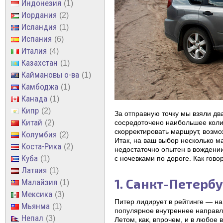
Индонезия
1
Иордания
2
Исландия
1
Испания
6
Италия
4
Казахстан
1
Каймановы о-ва
1
Камбоджа
1
Канада
1
Кипр
2
За отправную точку мы взяли два
Китай
2
сосредоточено наибольшее коли
скорректировать маршрут, возмо
Колумбия
2
Итак, на ваш выбор несколько м
Коста-Рика
2
недостаточно опытен в вождении
Куба
1
с ночевками по дороге. Как гово
Латвия
1
1. Санкт-Петерб
Малайзия
1
Мексика
3
Питер лидирует в рейтинге — н
Мьянма
1
популярное внутреннее направл
Непал
3
Летом, как, впрочем, и в любое 