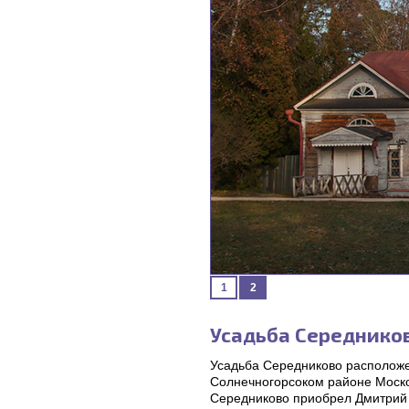
1
2
Усадьба Середнико
Усадьба Середниково расположе
Солнечногорсоком районе Моско
Середниково приобрел Дмитрий