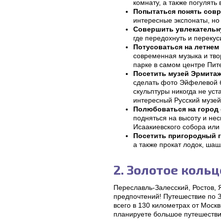
комнату, а также погулять
Попытаться понять совр
интересные экспонаты, но 
Совершить увлекательн
где передохнуть и перекус
Потусоваться на летнем
современная музыка и твор
парке в самом центре Пит
Посетить музей Эрмита
сделать фото Эйфелевой 
скульптуры никогда не ус
интересный Русский музей
Полюбоваться на город 
подняться на высоту и не
Исаакиевского собора или
Посетить пригородный 
а также прокат лодок, шаш
2. Золотое кольц
Переславль-Залесский, Ростов, 
предпочтений! Путешествие по 
всего в 130 километрах от Моск
планируете большое путешестви