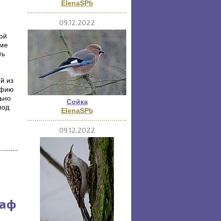
ElenaSPb
09.12.2022
ой
рме
ть
й из
афию
ьно
Сойка
под
ElenaSPb
09.12.2022
раф