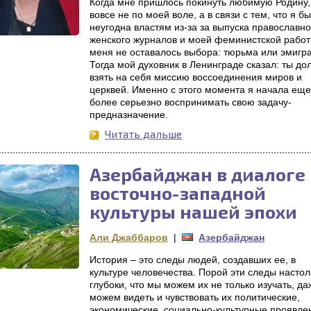
Когда мне пришлось покинуть любимую Родину,
вовсе не по моей воле, а в связи с тем, что я б
неугодна властям из-за за выпуска православно
женского журналов и моей феминистской работ
меня не оставалось выбора: тюрьма или эмигр
Тогда мой духовник в Ленинграде сказал: ты до
взять на себя миссию воссоединения миров и
церквей. Именно с этого момента я начала еще
более серьезно воспринимать свою задачу-
предназначение.
Читать дальше
Азербайджан в диалоге
восточно-западной
культуры нашей эпохи
Али Джаббаров
|
Азербайджан
История – это следы людей, создавших ее, в
культуре человечества. Порой эти следы настол
глубоки, что мы можем их не только изучать, да
можем видеть и чувствовать их политические,
экономические, социально-культурные проявле