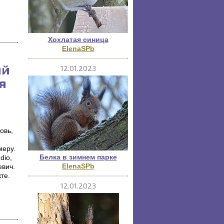
Хохлатая синица
ElenaSPb
ий
12.01.2023
я
овь,
меру.
Белка в зимнем парке
dio,
ElenaSPb
евич.
те.
12.01.2023