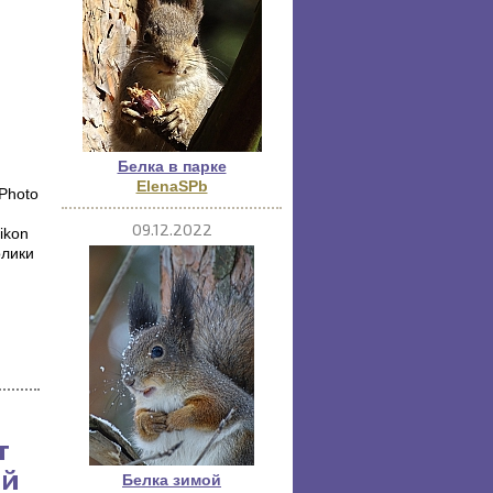
Белка в парке
ElenaSPb
Photo
09.12.2022
ikon
олики
т
ой
Белка зимой