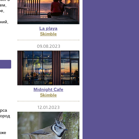
ем,
е,
ний,
La playa
Skimble
09.08.2023
Midnight Cafe
Skimble
12.01.2023
урса
Город
кже