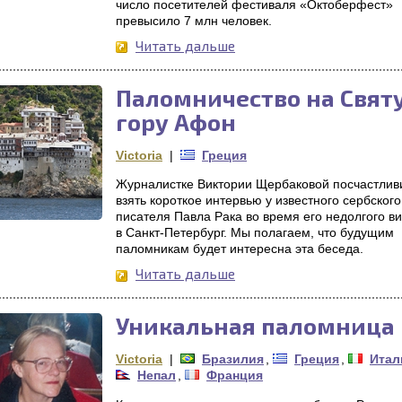
число посетителей фестиваля «Октоберфест»
превысило 7 млн человек.
Читать дальше
Паломничество на Свят
гору Афон
Victoria
|
Греция
Журналистке Виктории Щербаковой посчастлив
взять короткое интервью у известного сербского
писателя Павла Рака во время его недолгого ви
в Санкт-Петербург. Мы полагаем, что будущим
паломникам будет интересна эта беседа.
Читать дальше
Уникальная паломница
Victoria
|
Бразилия
,
Греция
,
Итал
Непал
,
Франция