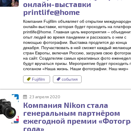
онлайн-выставки
printlife@home
Компания Fujifilm объявляет об открытии международн
онлайн-выставки, которая будет проходить на платфо
printlife@home. Главная цель мероприятия – объедини
опыт людей во время пандемии и рассказать о нем с
помощью фотографии. Выставка продлится до конца
декабря. Поучаствовать в ней сможет каждый желающи
стран Европы, включая Россию, загрузив свою фотогр
на сайт. Создателям самых креативных фото еженедел
будут вручаться призы. Мероприятие будет проходить 
слоганом «Наша жизнь. Наши фотографии. Наш мир»
Fujifilm
события
23 апреля 2020
Компания Nikon стала
генеральным партнёром
ежегодной премии «Фотог
года»