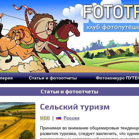
лерея
Статьи и фотоотчеты
Фотоконкурс ПУТ
Cтатьи и фотоотчеты
Сельский туризм
MBB
|
Россия
Принимая во внимание общемировые тенденц
развития туризма, следует заключить, что одни