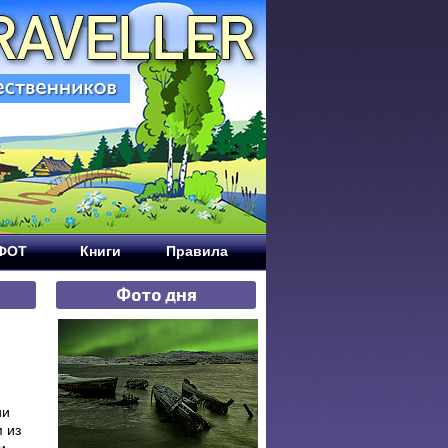
ЕФОТ
Книги
Правила
Фото дня
ии
м из