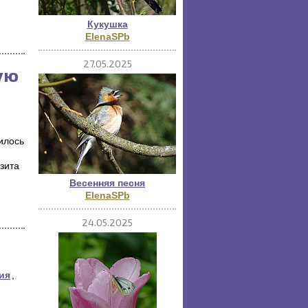
Кукушка
ElenaSPb
27.05.2025
ую
илось
зита
Весенняя песня
ElenaSPb
24.05.2025
ия
,