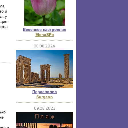
ыла
го и
ы, у
ация.
лжна
Весеннее настроение
ElenaSPb
08.08.2024
Персеполис
Surgeon
09.08.2023
ько
же
ния в