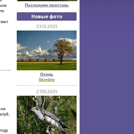
и
Последняя пристань
 или
ло
Новые фото
тают
23.10.2025
Осень
Skimble
27.05.2025
 на
алуй,
м
году