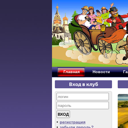
Главная
Новости
Га
Вход в клуб
•
регистрация
•
забыли пароль?