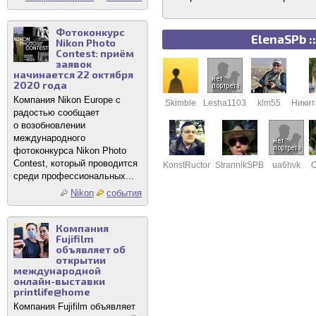
Фотоконкурс
ElenaSPb 
Nikon Photo
Contest: приём
заявок
начинается 22 октября
2020 года
Компания Nikon Europe с
Skimble
Lesha1103
klm55
Никит
радостью сообщает
о возобновлении
международного
фотоконкурса Nikon Photo
Contest, который проводится
KonstRuctor
StrannikSPB
ua6hvk
O
среди профессиональных...
Nikon
события
Компания
Fujifilm
объявляет об
открытии
международной
онлайн-выставки
printlife@home
Компания Fujifilm объявляет