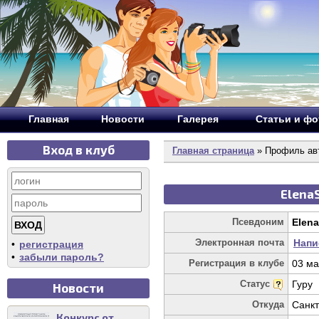
Главная
Новости
Галерея
Статьи и ф
Вход в клуб
Главная страница
» Профиль ав
Elena
Псевдоним
Elen
Электронная почта
Напи
•
регистрация
•
забыли пароль?
Регистрация в клубе
03 ма
Статус
Гуру
Новости
Откуда
Санкт
Конкурс от