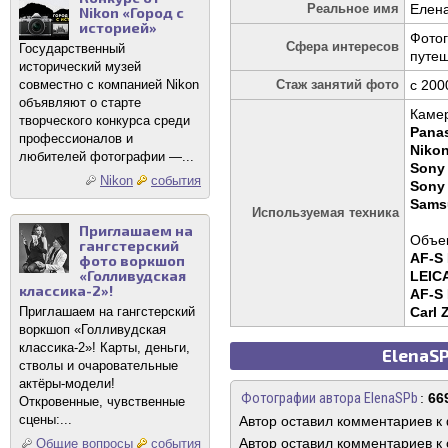
Реальное имя
Елен
Nikon «Город с
историей»
Фотог
Сфера интересов
Государственный
путе
исторический музей
совместно с компанией Nikon
Стаж занятий фото
c 200
объявляют о старте
Каме
творческого конкурса среди
Pana
профессионалов и
Niko
любителей фотографии —...
Sony
Nikon
события
Sony
Sams
Используемая техника
Приглашаем на
Объек
гангстерский
AF-S 
фото воркшоп
«Голливудская
LEIC
классика-2»!
AF-S
Приглашаем на гангстерский
Carl 
воркшоп «Голливудская
классика-2»! Карты, деньги,
ElenaSP
стволы и очаровательные
актёры-модели!
Фотографии автора ElenaSPb
:
66
Откровенные, чувственные
сцены:...
Автор оставил комментариев к
Автор оставил комментариев к 
Общие вопросы
события