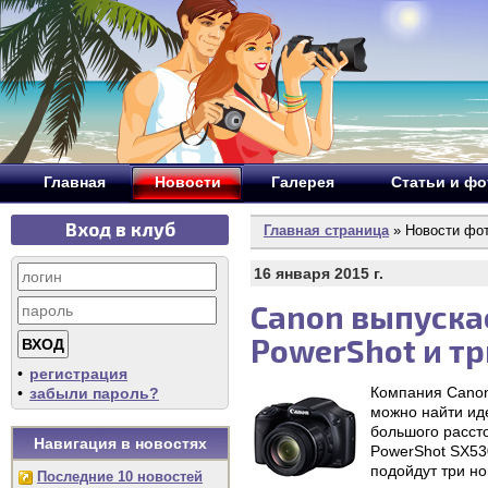
Главная
Новости
Галерея
Статьи и ф
Вход в клуб
Главная страница
» Новости фо
16 января 2015 г.
Canon выпуска
PowerShot и тр
•
регистрация
Компания Canon
•
забыли пароль?
можно найти ид
большого расст
Навигация в новостях
PowerShot SX53
подойдут три но
Последние 10 новостей