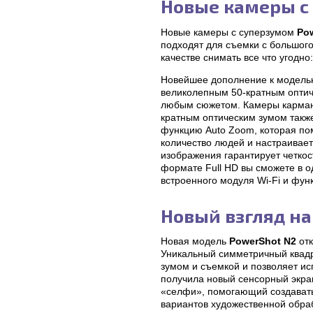
Новые камеры с
Новые камеры с суперзумом
Po
подходят для съемки с большог
качестве снимать все что угодно
Новейшее дополнение к модельн
великолепным 50-кратным оптич
любым сюжетом. Камеры карманн
кратным оптическим зумом такж
функцию Auto Zoom, которая пом
количество людей и настраивае
изображения гарантирует четкос
формате Full HD вы сможете в 
встроенного модуля Wi-Fi и фун
Новый взгляд на
Новая модель
PowerShot N2
отк
Уникальный симметричный квадр
зумом и съемкой и позволяет и
получила новый сенсорный экран
«селфи», помогающий создавать
вариантов художественной обраб