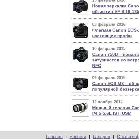
19 февраля 2016
Новая зеркалка Cano
объектив EF S 18-135
03 февраля 2016
Флагман Canon EOS-1
настоящих профи
10 февраля 2015
Canon 750D – новая 
энтузиастов со встр
NFC
09 февраля 2015
Canon EOS M3 – обн
популярной беззерка
12 ноября 2014
Мощный телевик Can
f/4.5-5.6L IS II USM
Главная
|
Новости
|
Галерея
|
Статьи и 