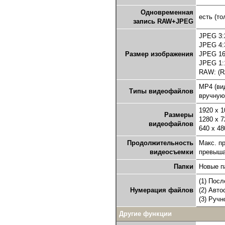
Одновременная
есть (т
запись RAW+JPEG
JPEG 3:2
JPEG 4:3
Размер изображения
JPEG 16:
JPEG 1:1
RAW: (R
MP4 (вид
Типы видеофайлов
вручную
1920 x 1
Размеры
1280 x 7
видеофайлов
640 x 48
Продолжительность
Макс. п
видеосъемки
превыша
Папки
Новые п
(1) Пос
Нумерация файлов
(2) Авто
(3) Ручн
Другие функции