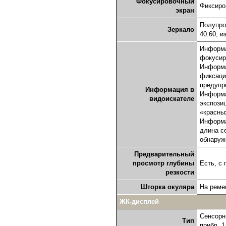
Фокусировочный
Фиксиро
экран
Полупро
Зеркало
40:60, и
Информа
фокусир
Информа
фиксация
предупр
Информация в
Информа
видоискателе
экспози
«красны
Информа
длина се
обнаруж
Предварительный
просмотр глубины
Есть, с
резкости
Шторка окуляра
На реме
ЖК-дисплей
Сенсорны
Тип
прибл. 1