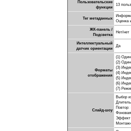
Пользовательские
13 поль
функции
Информа
Тег метаданных
Оценка и
ЖК-панель /
Нет/нет
Подсветка
Интеллектуальный
Да
датчик ориентации
(1) Оди
(2) Оди
(3) Инде
Форматы
(4) Инде
отображения
(5) Инде
(6) Инде
(7) Реж
Выбор и
Длительн
Повтор: 
Слайд-шоу
Фоновая
Эффект 
Монтажн