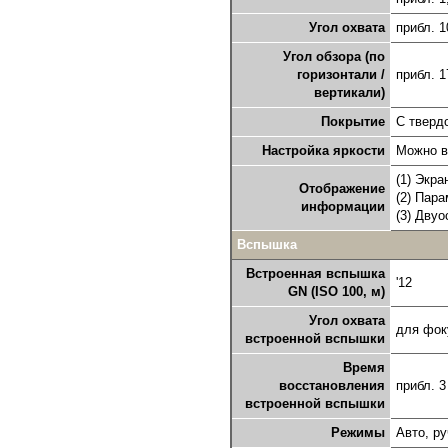
Угол охвата
прибл. 
Угол обзора (по
горизонтали /
прибл. 1
вертикали)
Покрытие
С тверд
Настройка яркости
Можно в
(1) Экра
Отображение
(2) Пар
информации
(3) Дву
Вспышка
Встроенная вспышка
'12
GN (ISO 100, м)
Угол охвата
для фоку
встроенной вспышки
Время
восстановления
прибл. 
встроенной вспышки
Режимы
Авто, р