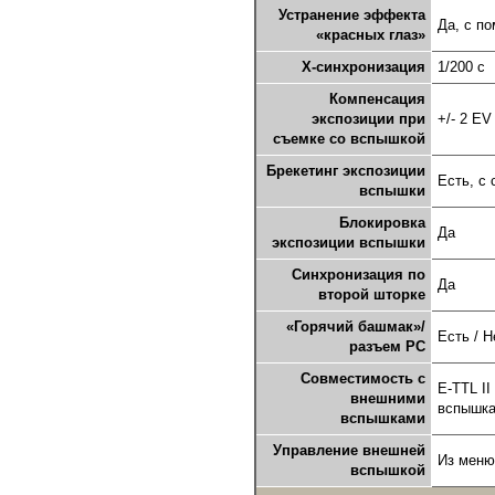
Устранение эффекта
Да, с п
«красных глаз»
X-синхронизация
1/200 с
Компенсация
экспозиции при
+/- 2 EV
съемке со вспышкой
Брекетинг экспозиции
Есть, с
вспышки
Блокировка
Да
экспозиции вспышки
Синхронизация по
Да
второй шторке
«Горячий башмак»/
Есть / Н
разъем PC
Совместимость с
E-TTL I
внешними
вспышк
вспышками
Управление внешней
Из меню
вспышкой