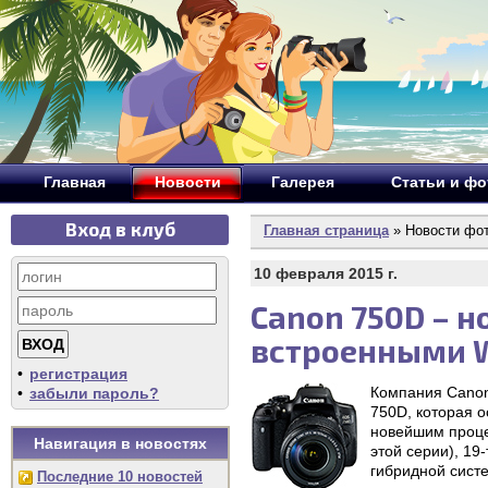
Главная
Новости
Галерея
Статьи и ф
Вход в клуб
Главная страница
» Новости фо
10 февраля 2015 г.
Canon 750D – н
встроенными W
•
регистрация
Компания Canon
•
забыли пароль?
750D, которая о
новейшим проце
Навигация в новостях
этой серии), 19
гибридной сист
Последние 10 новостей