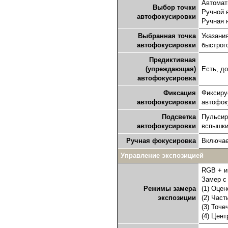
Автомат
Выбор точки
Ручной 
автофокусировки
Ручная 
Выбранная точка
Указани
автофокусировки
быстрог
Предиктивная
(упреждающая)
Есть, до
автофокусировка
Фиксация
Фиксиру
автофокусировки
автофок
Подсветка
Пульсир
автофокусировки
вспышки
Ручная фокусировка
Включае
Управление экспозицией
RGB + и
Замер с
Режимы замера
(1) Оце
экспозиции
(2) Час
(3) Точ
(4) Цен