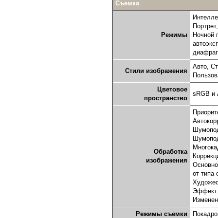
Съемка
Интелле
Портрет
Режимы
Ночной 
автоэкс
диафраг
Авто, С
Стили изображения
Пользов
Цветовое
sRGB и
пространство
Приорит
Автокорр
Шумопод
Шумопод
Многока
Обработка
Коррекц
изображения
Основно
от типа
Художес
Эффект 
Изменен
Режимы съемки
Покадров