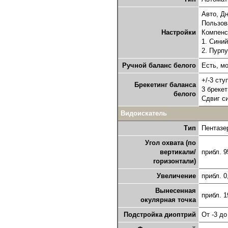
Авто, Д
Пользов
Настройки
Компенс
1. Синий
2. Пурпу
Ручной баланс белого
Есть, м
+/-3 сту
Брекетинг баланса
3 бреке
белого
Сдвиг с
Видоискатель
Тип
Пентазе
Угол охвата (по
вертикали/
прибл. 
горизонтали)
Увеличение
прибл. 0
Вынесенная
прибл. 1
окулярная точка
Подстройка диоптрий
От -3 до