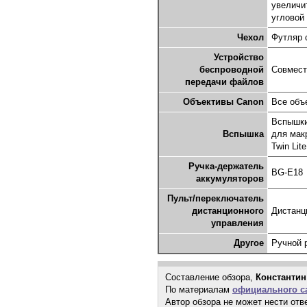
увеличи
угловой
Чехол
Футляр 
Устройство
беспроводной
Совмест
передачи файлов
Объективы Canon
Все объ
Вспышки
Вспышка
для мак
Twin Lit
Ручка-держатель
BG-E18
аккумуляторов
Пульт/переключатель
дистанционного
Дистанц
управления
Другое
Ручной 
Составление обзора,
Константин
По материалам
официального с
Автор обзора не может нести отв