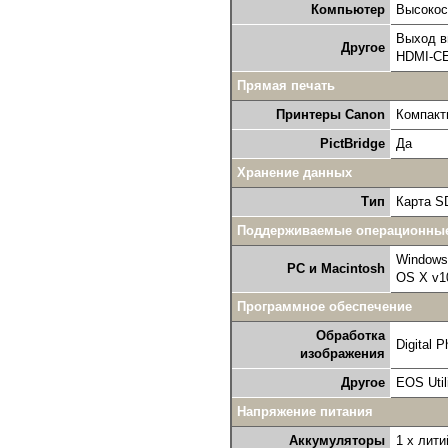
Компьютер
Высокос
Выход в
Другое
HDMI-CE
Прямая печать
Принтеры Canon
Компакт
PictBridge
Да
Хранение данных
Тип
Карта S
Поддерживаемые операционны
Windows 
PC и Macintosh
OS X v1
Программное обеспечение
Обработка
Digital P
изображения
Другое
EOS Utili
Напряжение питания
Аккумуляторы
1 x лит