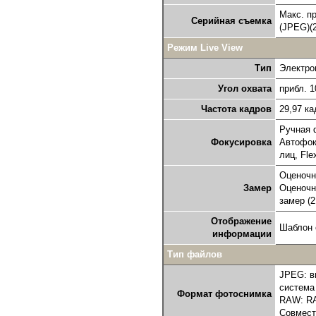
Макс. пр
Серийная съемка
(JPEG)(2
Режим Live View
Тип
Электро
Угол охвата
прибл. 
Частота кадров
29,97 ка
Ручная 
Фокусировка
Автофок
лиц, Fle
Оценочн
Замер
Оценочны
замер (
Отображение
Шаблон 
информации
Тип файлов
JPEG: в
система 
Формат фотоснимка
RAW: RA
Совмест