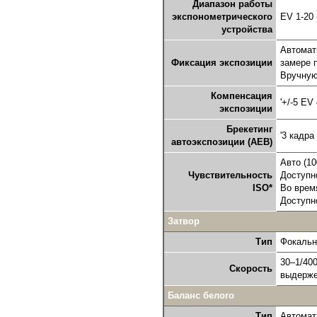
Диапазон работы
экспонометрического
EV 1-20 
устройства
Автомат
Фиксация экспозиции
замере 
Вручную
Компенсация
'+/-5 EV
экспозиции
Брекетинг
'3 кадра
автоэкспозиции (AEB)
Авто (10
Чувствительность
Доступн
ISO*
Во время
Доступн
Затвор
Тип
Фокальн
30–1/400
Скорость
выдерже
Баланс белого
Тип
Автомат