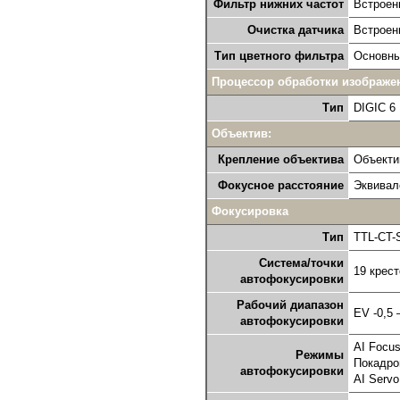
Фильтр нижних частот
Встроен
Очистка датчика
Встроен
Тип цветного фильтра
Основны
Процессор обработки изображе
Тип
DIGIC 6
Объектив:
Крепление объектива
Объекти
Фокусное расстояние
Эквивал
Фокусировка
Тип
TTL-CT-
Система/точки
19 крест
автофокусировки
Рабочий диапазон
EV -0,5 
автофокусировки
AI Focu
Режимы
Покадро
автофокусировки
AI Serv