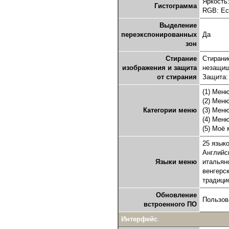
Яркость
Гистограмма
RGB: Ес
Выделение
переэкспонированных
Да
зон
Стирание
Стирани
изображения и защита
незащищ
от стирания
Защита:
(1) Меню
(2) Меню
Категории меню
(3) Меню
(4) Мен
(5) Моё
25 язык
Английс
Языки меню
итальянс
венгерск
традици
Обновление
Пользов
встроенного ПО
Интерфейс