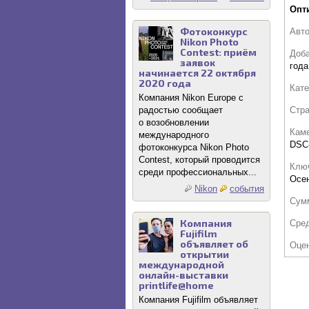
Опт
Фотоконкурс
Авт
Nikon Photo
Contest: приём
Доб
заявок
года
начинается 22 октября
2020 года
Кате
Компания Nikon Europe с
Стр
радостью сообщает
о возобновлении
Кам
международного
DSC
фотоконкурса Nikon Photo
Contest, который проводится
Клю
среди профессиональных...
Осе
Nikon
события
Сум
Компания
Сре
Fujifilm
объявляет об
Оце
открытии
международной
онлайн-выставки
printlife@home
Компания Fujifilm объявляет