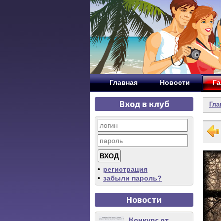
Главная
Новости
Га
Вход в клуб
Гла
•
регистрация
•
забыли пароль?
Новости
Конкурс от