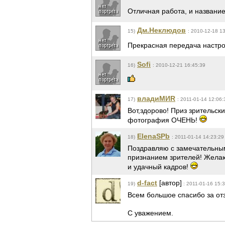
Отличная работа, и названи
Дм.Неклюдов
15)
: 2010-12-18 1
Прекрасная передача настрое
Sofi
16)
: 2010-12-21 16:45:39
владиМИR
17)
: 2011-01-14 12:06:
Вот,здорово! Приз зрительск
фотография ОЧЕНЬ!
ElenaSPb
18)
: 2011-01-14 14:23:29
Поздравляю с замечательны
признанием зрителей! Желаю
и удачный кадров!
d-fact
[автор]
19)
: 2011-01-16 15:
Всем большое спасибо за от
С уважением.