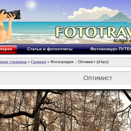
лерея
Статьи и фотоотчеты
Фотоконкурс ПУТ
вная страница
»
Галерея
» Фотогалерея :: Оптимист (d-fact)
Оптимист