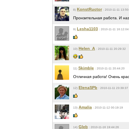
KonstRuctor
8)
: 2010-11-11 13:50
Пронзительная работа. И наз
Lesha1103
9)
: 2010-11-11 16:12:04
Helen_A
10)
: 2010-11-11 20:29:32
Skimble
11)
: 2010-11-11 20:44:20
Отличная работа! Очень кра
ElenaSPb
12)
: 2010-11-11 23:39:37
Amalia
13)
: 2010-11-12 00:19:19
Gleb
14)
: 2010-11-16 19:44:26