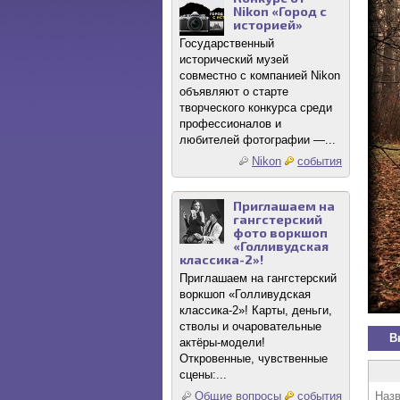
Nikon «Город с
историей»
Государственный
исторический музей
совместно с компанией Nikon
объявляют о старте
творческого конкурса среди
профессионалов и
любителей фотографии —...
Nikon
события
Приглашаем на
гангстерский
фото воркшоп
«Голливудская
классика-2»!
Приглашаем на гангстерский
воркшоп «Голливудская
классика-2»! Карты, деньги,
стволы и очаровательные
В
актёры-модели!
Откровенные, чувственные
сцены:...
Назв
Общие вопросы
события