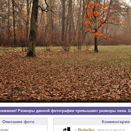
нимание! Размеры данной фотографии превышают размеры окна. Щ
Описание фото
Комментарии 
ание:
Bubelka
1)
: 2010-11-11 00:12:21