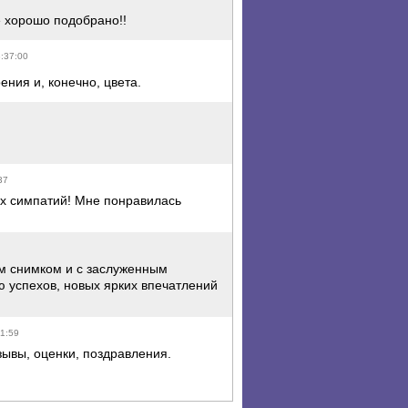
е хорошо подобрано!!
3:37:00
ния и, конечно, цвета.
37
их симпатий! Мне понравилась
м снимком и с заслуженным
 успехов, новых ярких впечатлений
31:59
зывы, оценки, поздравления.