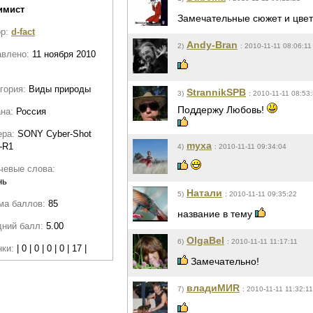
имист
Замечательные сюжет и цве
ор:
d-fact
Andy-Bran
2)
: 2010-11-11 08:06:11
авлено:
11 ноября 2010
гория:
Виды природы
StrannikSPB
3)
: 2010-11-11 08:53
Поддержу Любовь!
ана:
Россия
ера:
SONY Cyber-Shot
myxa
-R1
4)
: 2010-11-11 09:34:04
чевые слова:
нь
Натали
5)
: 2010-11-11 09:35:22
ма баллов:
85
название в тему
дний балл:
5.00
OlgaBel
6)
: 2010-11-11 11:17:11
нки:
| 0 | 0 | 0 | 0 | 17 |
Замечательно!
владиМИR
7)
: 2010-11-11 11:32:11