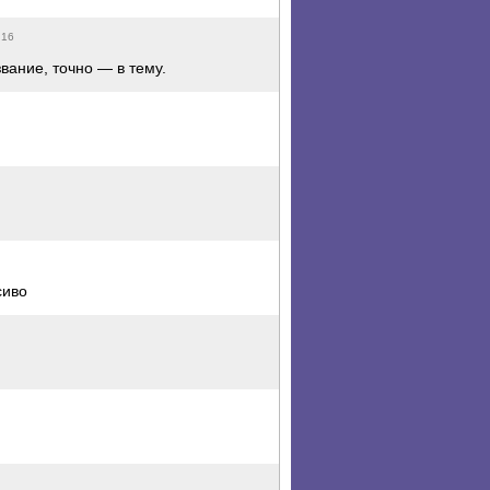
:16
вание, точно — в тему.
сиво