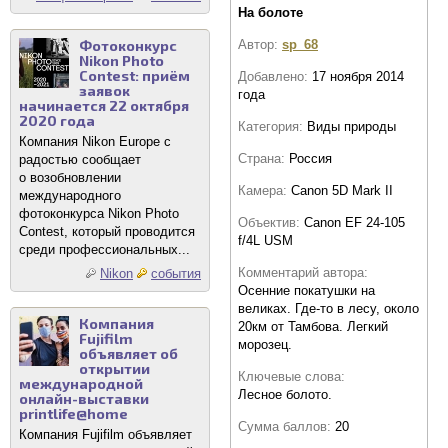
На болоте
Фотоконкурс
Автор:
sp_68
Nikon Photo
Contest: приём
Добавлено:
17 ноября 2014
заявок
года
начинается 22 октября
2020 года
Категория:
Виды природы
Компания Nikon Europe с
Страна:
Россия
радостью сообщает
о возобновлении
Камера:
Canon 5D Mark II
международного
фотоконкурса Nikon Photo
Объектив:
Canon EF 24-105
Contest, который проводится
f/4L USM
среди профессиональных...
Комментарий автора:
Nikon
события
Осенние покатушки на
великах. Где-то в лесу, около
Компания
20км от Тамбова. Легкий
Fujifilm
морозец.
объявляет об
открытии
Ключевые слова:
международной
Лесное болото.
онлайн-выставки
printlife@home
Сумма баллов:
20
Компания Fujifilm объявляет