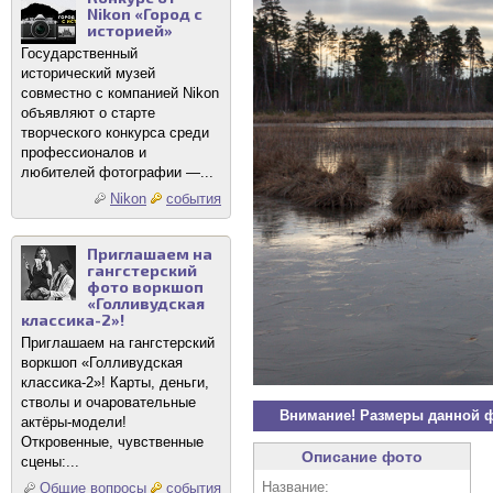
Nikon «Город с
историей»
Государственный
исторический музей
совместно с компанией Nikon
объявляют о старте
творческого конкурса среди
профессионалов и
любителей фотографии —...
Nikon
события
Приглашаем на
гангстерский
фото воркшоп
«Голливудская
классика-2»!
Приглашаем на гангстерский
воркшоп «Голливудская
классика-2»! Карты, деньги,
стволы и очаровательные
Внимание! Размеры данной 
актёры-модели!
Откровенные, чувственные
Описание фото
сцены:...
Название:
Общие вопросы
события