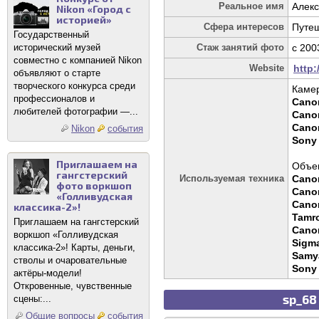
Реальное имя
Алек
Nikon «Город с
историей»
Сфера интересов
Путеш
Государственный
исторический музей
Стаж занятий фото
c 200
совместно с компанией Nikon
Website
http
объявляют о старте
творческого конкурса среди
Каме
профессионалов и
Canon
любителей фотографии —...
Cano
Cano
Nikon
события
Sony
Приглашаем на
Объек
гангстерский
Используемая техника
Canon
фото воркшоп
Canon
«Голливудская
Canon
классика-2»!
Tamro
Приглашаем на гангстерский
Cano
воркшоп «Голливудская
Sigma
классика-2»! Карты, деньги,
Samy
стволы и очаровательные
Sony 
актёры-модели!
Откровенные, чувственные
sp_68
сцены:...
Общие вопросы
события