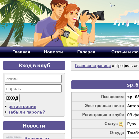
Главная
Новости
Галерея
Статьи и ф
Вход в клуб
Главная страница
» Профиль ав
sp_6
Псевдоним
sp_6
Электронная почта
Автор
•
регистрация
•
забыли пароль?
Регистрация в клубе
09 фе
Статус
Гуру
Новости
Откуда
Тамб
Конкурс от