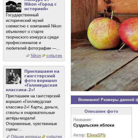
Nikon «Город с
историей»
Государственный
исторический музей
совместно с компанией Nikon
объявляют о старте
творческого конкурса среди
профессионалов и
любителей фотографии —...
Nikon
события
Приглашаем на
гангстерский
фото воркшоп
«Голливудская
классика-2»!
Приглашаем на гангстерский
Внимание! Размеры данной 
воркшоп «Голливудская
классика-2»! Карты, деньги,
Описание фото
стволы и очаровательные
актёры-модели!
Название:
Откровенные, чувственные
Суздальские яблоки
сцены:...
Автор:
ElenaSPb
Общие вопросы
события