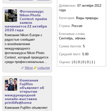
Добавлено:
07 октября 2012
года
Фотоконкурс
Nikon Photo
Категория:
Виды природы
Contest: приём
заявок
Страна:
Россия
начинается 22 октября
2020 года
Ключевые слова:
Компания Nikon Europe с
Сентябрь, яблоки
радостью сообщает
о возобновлении
Сумма баллов:
5
международного
фотоконкурса Nikon Photo
Средний балл:
5.00
Contest, который проводится
среди профессиональных...
Оценки:
| 0 | 0 | 0 | 0 | 1 |
Nikon
события
Компания
Fujifilm
объявляет об
открытии
международной
онлайн-выставки
printlife@home
Компания Fujifilm объявляет