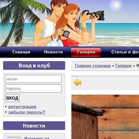
Главная
Новости
Галерея
Статьи и ф
Вход в клуб
Главная страница
»
Галерея
» Ф
•
регистрация
•
забыли пароль?
Новости
Конкурс от