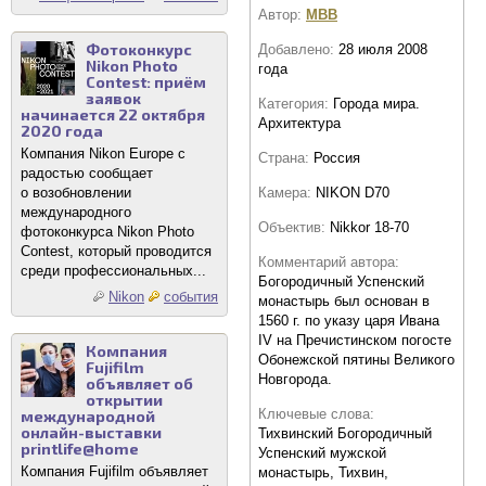
Автор:
MBB
Фотоконкурс
Добавлено:
28 июля 2008
Nikon Photo
года
Contest: приём
заявок
Категория:
Города мира.
начинается 22 октября
Архитектура
2020 года
Компания Nikon Europe с
Страна:
Россия
радостью сообщает
о возобновлении
Камера:
NIKON D70
международного
Объектив:
Nikkor 18-70
фотоконкурса Nikon Photo
Contest, который проводится
Комментарий автора:
среди профессиональных...
Богородичный Успенский
Nikon
события
монастырь был основан в
1560 г. по указу царя Ивана
IV на Пречистинском погосте
Компания
Обонежской пятины Великого
Fujifilm
Новгорода.
объявляет об
открытии
Ключевые слова:
международной
онлайн-выставки
Тихвинский Богородичный
printlife@home
Успенский мужской
Компания Fujifilm объявляет
монастырь, Тихвин,