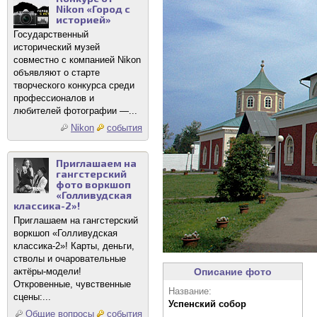
Nikon «Город с
историей»
Государственный
исторический музей
совместно с компанией Nikon
объявляют о старте
творческого конкурса среди
профессионалов и
любителей фотографии —...
Nikon
события
Приглашаем на
гангстерский
фото воркшоп
«Голливудская
классика-2»!
Приглашаем на гангстерский
воркшоп «Голливудская
классика-2»! Карты, деньги,
стволы и очаровательные
актёры-модели!
Описание фото
Откровенные, чувственные
Название:
сцены:...
Успенский собор
Общие вопросы
события