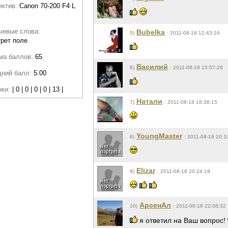
ектив:
Canon 70-200 F4 L
M
чевые слова:
Bubelka
5)
: 2011-08-18 12:43:24
рет поле
ма баллов:
65
Василий
6)
: 2011-08-18 15:57:29
дний балл:
5.00
нки:
| 0 | 0 | 0 | 0 | 13 |
Натали
7)
: 2011-08-18 16:38:15
YoungMaster
8)
: 2011-08-18 20:1
Elizar
9)
: 2011-08-18 20:24:19
АрсенАл
10)
: 2011-08-18 22:08:32
я ответил на Ваш вопрос!