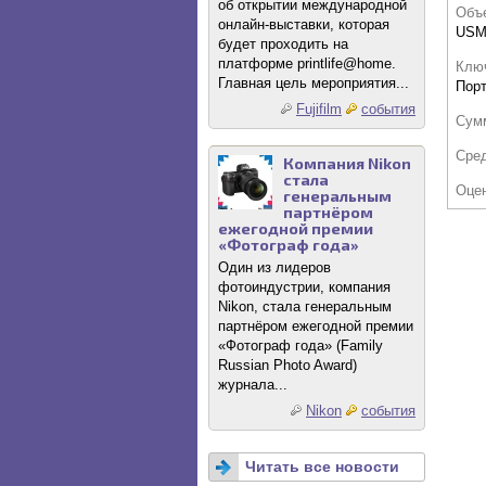
об открытии международной
Объ
онлайн-выставки, которая
US
будет проходить на
платформе printlife@home.
Клю
Главная цель мероприятия...
Порт
Fujifilm
события
Сум
Сре
Компания Nikon
стала
Оце
генеральным
партнёром
ежегодной премии
«Фотограф года»
Один из лидеров
фотоиндустрии, компания
Nikon, стала генеральным
партнёром ежегодной премии
«Фотограф года» (Family
Russian Photo Award)
журнала...
Nikon
события
Читать все новости