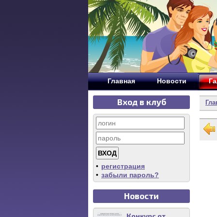
Главная
Новости
Га
Вход в клуб
Гла
•
регистрация
•
забыли пароль?
Новости
Конкурс от