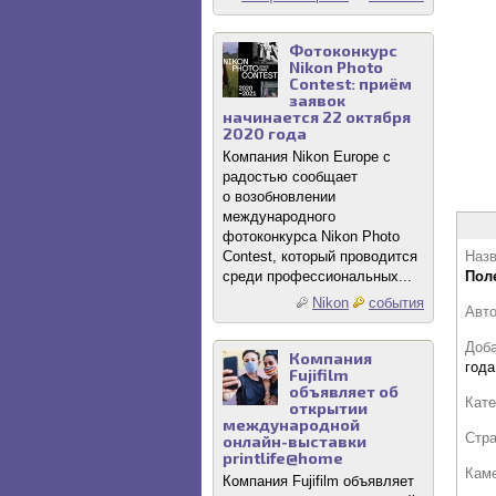
Фотоконкурс
Nikon Photo
Contest: приём
заявок
начинается 22 октября
2020 года
Компания Nikon Europe с
радостью сообщает
о возобновлении
международного
фотоконкурса Nikon Photo
Contest, который проводится
Назв
среди профессиональных...
Поле
Nikon
события
Авт
Доб
Компания
года
Fujifilm
объявляет об
Кате
открытии
международной
Стр
онлайн-выставки
printlife@home
Кам
Компания Fujifilm объявляет