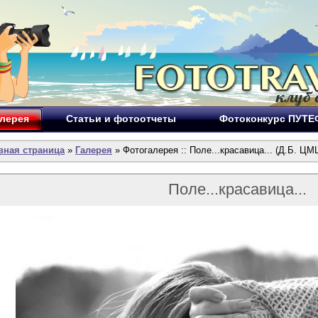
лерея
Статьи и фотоотчеты
Фотоконкурс ПУТ
вная страница
»
Галерея
» Фотогалерея :: Поле...красавица... (Д.Б. ЦМ
Поле...красавица...