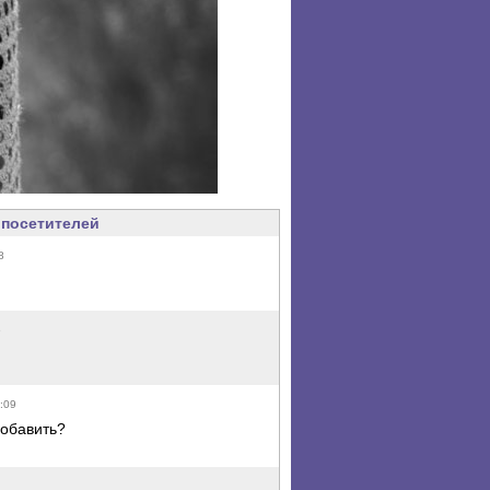
посетителей
8
6
8:09
добавить?