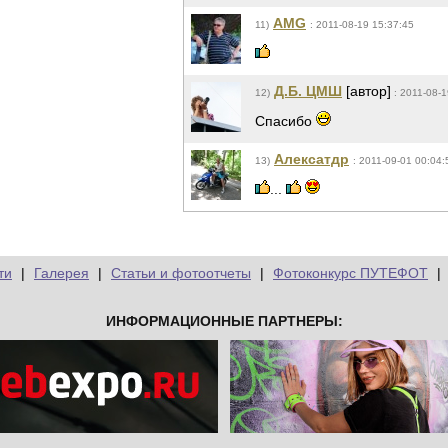
AMG
11)
: 2011-08-19 15:37:45
Д.Б. ЦМШ
[автор]
12)
: 2011-08-1
Спасибо
Алексатдр
13)
: 2011-09-01 00:04:
...
ти
|
Галерея
|
Статьи и фотоотчеты
|
Фотоконкурс ПУТЕФОТ
|
ИНФОРМАЦИОННЫЕ ПАРТНЕРЫ: