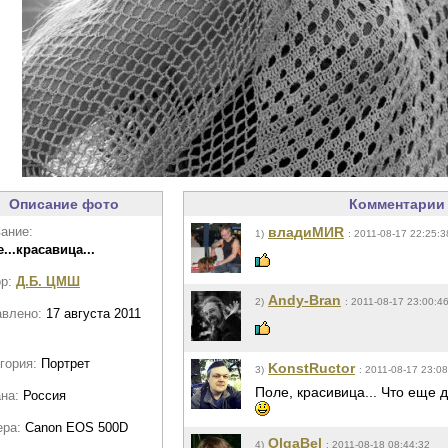
Описание фото
Комментарии 
ание:
владиМИR
1)
: 2011-08-17 22:25:3
...красавица...
ор:
Д.Б. ЦМШ
Andy-Bran
2)
: 2011-08-17 23:00:4
авлено:
17 августа 2011
гория:
Портрет
KonstRuctor
3)
: 2011-08-17 23:0
Поле, красивица... Что еще 
ана:
Россия
ера:
Canon EOS 500D
OlgaBel
4)
: 2011-08-18 08:44:32