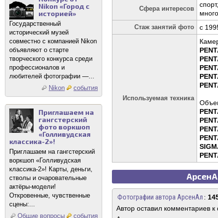
спорт
Nikon «Город с
Сфера интересов
историей»
много
Государственный
Стаж занятий фото
c 199
исторический музей
совместно с компанией Nikon
Каме
объявляют о старте
PENT
творческого конкурса среди
PENT
профессионалов и
PENT
любителей фотографии —...
PENT
PENT
Nikon
события
Используемая техника
Объек
PENT
Приглашаем на
гангстерский
PENTA
фото воркшоп
PENTA
«Голливудская
PENT
классика-2»!
SIGMA
Приглашаем на гангстерский
PENTA
воркшоп «Голливудская
классика-2»! Карты, деньги,
АрсенАл
стволы и очаровательные
актёры-модели!
Откровенные, чувственные
Фотографии автора АрсенАл
:
14
сцены:...
Автор оставил комментариев к
Общие вопросы
события