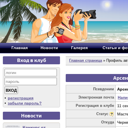
Главная
Новости
Галерея
Статьи и ф
Вход в клуб
Главная страница
» Профиль ав
Арсен
Псевдоним
Арсе
Электронная почта
Напи
•
регистрация
•
забыли пароль?
Регистрация в клубе
11 се
Статус
Маст
Новости
Откуда
Черке
Конкурс от