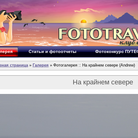
лерея
Статьи и фотоотчеты
Фотоконкурс ПУТ
вная страница
»
Галерея
» Фотогалерея :: На крайнем севере (Andrew)
На крайнем севере