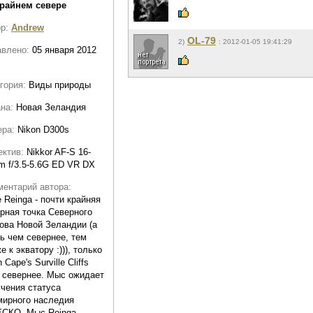
крайнем севере
ор:
Andrew
OL-79
2)
: 2012-01-05 19:41:29
авлено:
05 января 2012
гория:
Виды природы
ана:
Новая Зеландия
ера:
Nikon D300s
ектив:
Nikkor AF-S 16-
 f/3.5-5.6G ED VR DX
ентарий автора:
 Reinga - почти крайняя
рная точка Северного
ова Новой Зеландии (а
ь чем севернее, тем
е к экватору :))), только
 Cape's Surville Cliffs
 севернее. Мыс ожидает
чения статуса
мирного наследия
СКО. Мыс Reinga