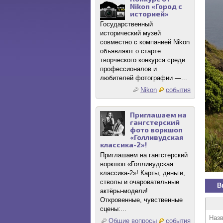
Nikon «Город с
историей»
Государственный
исторический музей
совместно с компанией Nikon
объявляют о старте
творческого конкурса среди
профессионалов и
любителей фотографии —...
Nikon
события
Приглашаем на
гангстерский
фото воркшоп
«Голливудская
классика-2»!
Приглашаем на гангстерский
воркшоп «Голливудская
классика-2»! Карты, деньги,
стволы и очаровательные
В
актёры-модели!
Откровенные, чувственные
сцены:...
Назв
Общие вопросы
события