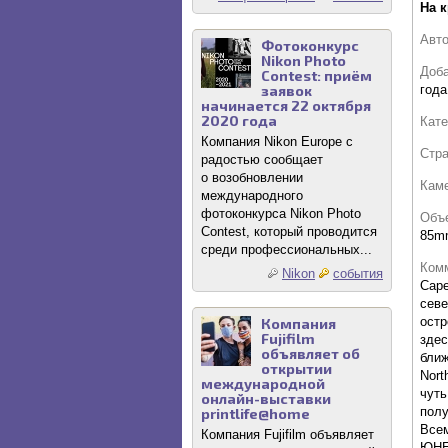
На 
Авт
Фотоконкурс
Nikon Photo
Доб
Contest: приём
года
заявок
начинается 22 октября
2020 года
Кате
Компания Nikon Europe с
Стр
радостью сообщает
о возобновлении
Кам
международного
фотоконкурса Nikon Photo
Объ
Contest, который проводится
85mm
среди профессиональных...
Комм
Nikon
события
Cape
севе
остр
Компания
Fujifilm
здес
объявляет об
ближ
открытии
North
международной
чуть
онлайн-выставки
полу
printlife@home
Все
Компания Fujifilm объявляет
ЮНЕ