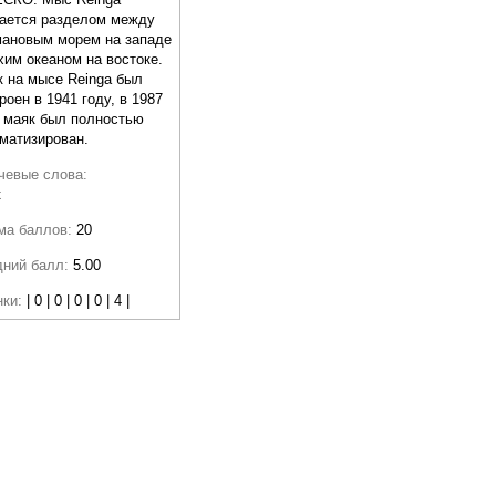
ается разделом между
мановым морем на западе
хим океаном на востоке.
 на мысе Reinga был
роен в 1941 году, в 1987
 маяк был полностью
матизирован.
чевые слова:
к
ма баллов:
20
дний балл:
5.00
нки:
| 0 | 0 | 0 | 0 | 4 |