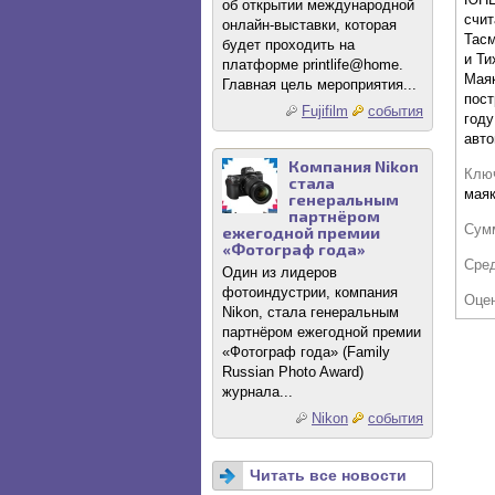
об открытии международной
счит
онлайн-выставки, которая
Тас
будет проходить на
и Ти
платформе printlife@home.
Маяк
Главная цель мероприятия...
пост
Fujifilm
события
году
авто
Компания Nikon
Клю
стала
мая
генеральным
партнёром
Сум
ежегодной премии
«Фотограф года»
Сре
Один из лидеров
фотоиндустрии, компания
Оце
Nikon, стала генеральным
партнёром ежегодной премии
«Фотограф года» (Family
Russian Photo Award)
журнала...
Nikon
события
Читать все новости