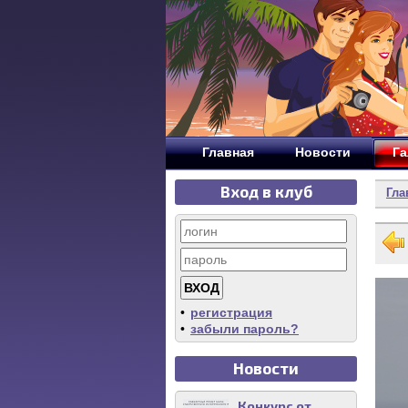
Главная
Новости
Га
Вход в клуб
Гла
•
регистрация
•
забыли пароль?
Новости
Конкурс от