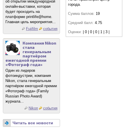
об открытии международной
города.
онлайн-выставки, которая
будет проходить на
Сумма баллов:
19
платформе printlife@home.
Главная цель мероприятия...
Средний балл:
4.75
Fujifilm
события
Оценки:
| 0 | 0 | 0 | 1 | 3 |
Компания Nikon
стала
генеральным
партнёром
ежегодной премии
«Фотограф года»
Один из лидеров
фотоиндустрии, компания
Nikon, стала генеральным
партнёром ежегодной премии
«Фотограф года» (Family
Russian Photo Award)
журнала...
Nikon
события
Читать все новости