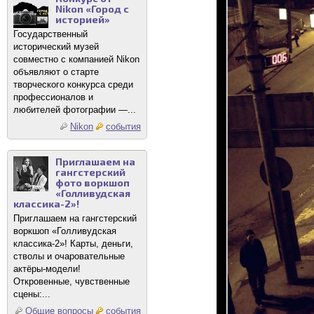
Nikon «Город с
историей»
Государственный
исторический музей
совместно с компанией Nikon
объявляют о старте
творческого конкурса среди
профессионалов и
любителей фотографии —...
Nikon
события
Приглашаем на
гангстерский
фото воркшоп
«Голливудская
классика-2»!
Приглашаем на гангстерский
воркшоп «Голливудская
классика-2»! Карты, деньги,
стволы и очаровательные
актёры-модели!
Откровенные, чувственные
сцены:...
Общие вопросы
события