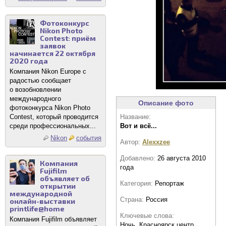
Фотоконкурс
Nikon Photo
Contest: приём
заявок
начинается 22 октября
2020 года
Компания Nikon Europe с
радостью сообщает
о возобновлении
международного
Описание фото
фотоконкурса Nikon Photo
Contest, который проводится
Название:
среди профессиональных...
Вот и всё...
Nikon
события
Автор:
Alexxzee
Добавлено:
26 августа 2010
Компания
года
Fujifilm
объявляет об
Категория:
Репортаж
открытии
международной
Страна:
Россия
онлайн-выставки
printlife@home
Ключевые слова:
Компания Fujifilm объявляет
Ночь. Красноярск центр