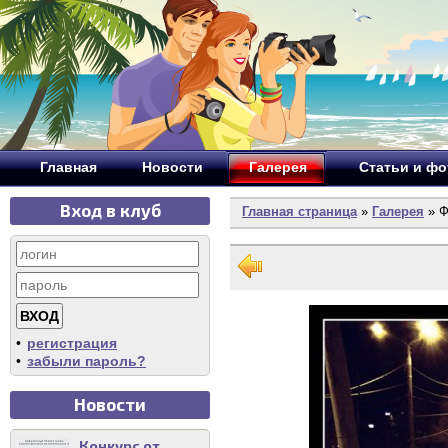
Главная
Новости
Галерея
Статьи и ф
Вход в клуб
Главная страница
»
Галерея
» Ф
•
регистрация
•
забыли пароль?
Новости
Конкурс от