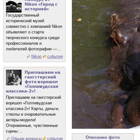
Nikon «Город с
историей»
Государственный
исторический музей
совместно с компанией Nikon
объявляют о старте
творческого конкурса среди
профессионалов и
любителей фотографии —...
Nikon
события
Приглашаем на
гангстерский
фото воркшоп
«Голливудская
классика-2»!
Приглашаем на гангстерский
воркшоп «Голливудская
классика-2»! Карты, деньги,
стволы и очаровательные
актёры-модели!
Откровенные, чувственные
сцены:...
Описание фото
Общие вопросы
события