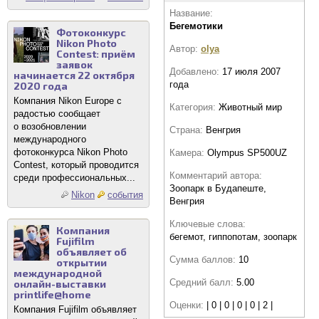
Название:
Бегемотики
Фотоконкурс
Nikon Photo
Автор:
olya
Contest: приём
заявок
Добавлено:
17 июля 2007
начинается 22 октября
года
2020 года
Компания Nikon Europe с
Категория:
Животный мир
радостью сообщает
о возобновлении
Страна:
Венгрия
международного
фотоконкурса Nikon Photo
Камера:
Olympus SP500UZ
Contest, который проводится
Комментарий автора:
среди профессиональных...
Зоопарк в Будапеште,
Nikon
события
Венгрия
Ключевые слова:
Компания
бегемот, гиппопотам, зоопарк
Fujifilm
объявляет об
Сумма баллов:
10
открытии
международной
Средний балл:
5.00
онлайн-выставки
printlife@home
Оценки:
| 0 | 0 | 0 | 0 | 2 |
Компания Fujifilm объявляет