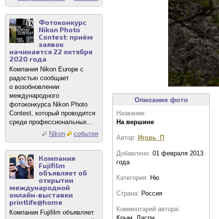
Фотоконкурс
Nikon Photo
Contest: приём
заявок
начинается 22 октября
2020 года
Компания Nikon Europe с
радостью сообщает
о возобновлении
международного
Описание фото
фотоконкурса Nikon Photo
Contest, который проводится
Название:
среди профессиональных...
На вершине
Nikon
события
Автор:
Игорь_П
Добавлено:
01 февраля 2013
Компания
года
Fujifilm
объявляет об
Категория:
Ню
открытии
международной
Страна:
Россия
онлайн-выставки
printlife@home
Комментарий автора:
Компания Fujifilm объявляет
Крым. Ласпи.