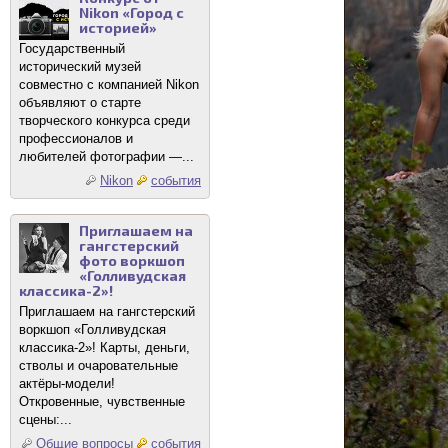
Nikon «Город с
историей»
Государственный
исторический музей
совместно с компанией Nikon
объявляют о старте
творческого конкурса среди
профессионалов и
любителей фотографии —...
Nikon
события
Приглашаем на
гангстерский
фото воркшоп
«Голливудская
классика-2»!
Приглашаем на гангстерский
воркшоп «Голливудская
классика-2»! Карты, деньги,
стволы и очаровательные
актёры-модели!
Откровенные, чувственные
сцены:...
Общие вопросы
события