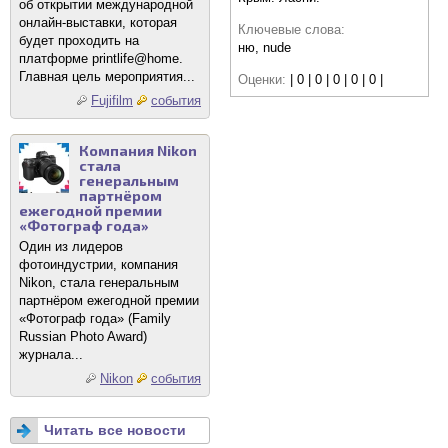
об открытии международной
онлайн-выставки, которая
Ключевые слова:
будет проходить на
ню, nude
платформе printlife@home.
Главная цель мероприятия...
Оценки:
| 0 | 0 | 0 | 0 | 0 |
Fujifilm
события
Компания Nikon
стала
генеральным
партнёром
ежегодной премии
«Фотограф года»
Один из лидеров
фотоиндустрии, компания
Nikon, стала генеральным
партнёром ежегодной премии
«Фотограф года» (Family
Russian Photo Award)
журнала...
Nikon
события
Читать все новости